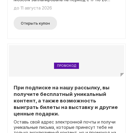
сентября 2024 года и пройдет в выставочном
до 11 августа 2026
комплексе «Крокус Экспо». Дополнительная
информация и детали доступны на официальном
сайте мероприятия. Важно отметить, что для
Открыть купон
регистрации не требуется ввод промокода.
ПРОМОКОД
При подписке на нашу рассылку, вы
получите бесплатный уникальный
контент, а также возможность
выиграть билеты на выставку и другие
ценные подарки.
Оставь свой адрес электронной почты и получи
уникальные письма, которые принесут тебе не
только эксклюзивный контент, но и промокод на