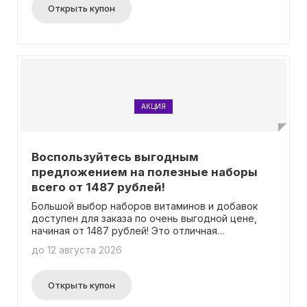
выберите свой любимый продукт и
Открыть купон
наслаждайтесь вкусом без вредных последствий
для фигуры. Не пропустите возможность
попробовать сладости нового поколения!
АКЦИЯ
Воспользуйтесь выгодным
предложением на полезные наборы
всего от 1487 рублей!
Большой выбор наборов витаминов и добавок
доступен для заказа по очень выгодной цене,
начиная от 1487 рублей! Это отличная
возможность пополнить запасы необходимых
до 12 августа 2026
витаминов и питательных веществ для
поддержания здоровья. Вам не нужно вводить
промокод, чтобы воспользоваться этим
Открыть купон
предложением. Поторопитесь сделать заказ и
получить все необходимые витамины и добавки