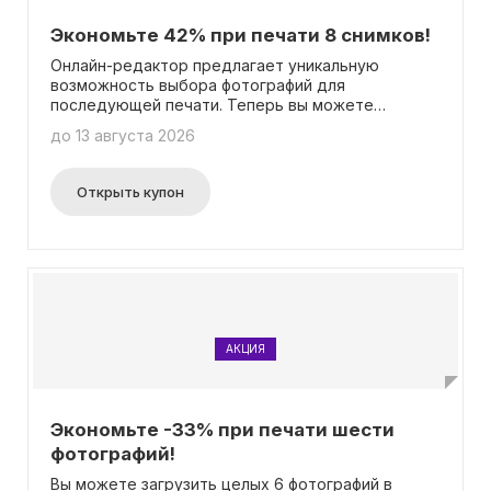
Экономьте 42% при печати 8 снимков!
Онлайн-редактор предлагает уникальную
возможность выбора фотографий для
последующей печати. Теперь вы можете
загрузить сразу 8 снимков, и получить
до 13 августа 2026
невероятную скидку в размере 42%. Это
означает, что вы сможете сохранить свои
воспоминания в виде качественных отпечатков
Открыть купон
по невероятно доступной цене. И самое лучшее,
вам не потребуется вводить промокод, чтобы
воспользоваться этим превосходным
предложением. Откройте для себя безграничные
возможности онлайн-редактора и сохраните все
самые яркие моменты своей жизни в виде
незабываемых фотографий!
АКЦИЯ
Экономьте -33% при печати шести
фотографий!
Вы можете загрузить целых 6 фотографий в