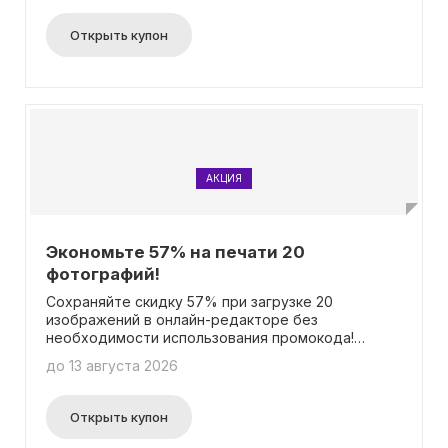
нужно вводить промокод, чтобы
воспользоваться этим привлекательным
Открыть купон
предложением.
АКЦИЯ
Экономьте 57% на печати 20
фотографий!
Сохраняйте скидку 57% при загрузке 20
изображений в онлайн-редакторе без
необходимости использования промокода!
Получите существенную скидку на печать и
до 13 августа 2026
сохраните свои ценные моменты в живую печать.
Это отличная возможность сэкономить на
качественных фотографиях без лишних хлопот.
Открыть купон
Не упустите шанс воспользоваться этим
предложением и оживите свои цифровые