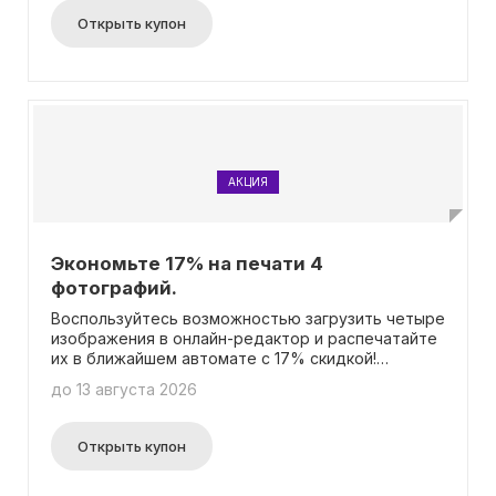
может быть неприемлемо с точки зрения
Открыть купон
законодательства РФ и связано с запретом её
использования экстремистской организацией в
стране.
АКЦИЯ
Экономьте 17% на печати 4
фотографий.
Воспользуйтесь возможностью загрузить четыре
изображения в онлайн-редактор и распечатайте
их в ближайшем автомате с 17% скидкой!
Отличительной особенностью этого
до 13 августа 2026
предложения является то, что для
использования скидки вам не потребуется ввод
промокода. Таким образом, вы сможете получить
Открыть купон
выгоду без лишних хлопот.