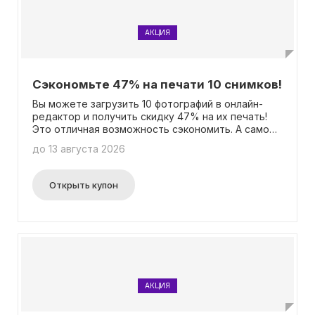
АКЦИЯ
Сэкономьте 47% на печати 10 снимков!
Вы можете загрузить 10 фотографий в онлайн-
редактор и получить скидку 47% на их печать!
Это отличная возможность сэкономить. А самое
лучшее - вам не нужен промокод для
до 13 августа 2026
использования этого предложения. Просто
загрузите свои фотографии, выберите
необходимые настройки и получите
Открыть купон
высококачественные отпечатки с большой
скидкой. Не упустите эту возможность экономии
и превратите свои ценные моменты в красивые
фотографии!
АКЦИЯ