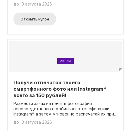
фото с QR-кодом, который можно отсканировать
до 13 августа 2026
камерой телефона и увидеть ожившее видео, из
которого был взят кадр! И самое лучшее - не
нужно вводить промокод. Получи уникальные
Открыть купон
фотографии, ожившие благодаря QR-коду, всего
за 150 рублей!
АКЦИЯ
Получи отпечаток твоего
смартфонного фото или Instagram*
всего за 150 рублей!
Размести заказ на печать фотографий
непосредственно с мобильного телефона или
Instagram*, а затем мгновенно распечатай их при
помощи автомата! Для этого нет необходимости
до 13 августа 2026
вводить промокод. Местоположение автоматов
можно найти на сайте. * Использование Instagram