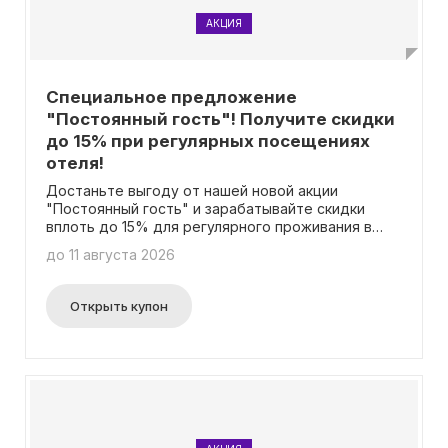
АКЦИЯ
Специальное предложение
"Постоянный гость"! Получите скидки
до 15% при регулярных посещениях
отеля!
Достаньте выгоду от нашей новой акции
"Постоянный гость" и зарабатывайте скидки
вплоть до 15% для регулярного проживания в
уникальном городском отеле "Бархатные
до 11 августа 2026
сезоны"! Весьма просто: посетите страницу
акции для подробной информации. Для
использования акции не нужно вводить
Открыть купон
промокод.