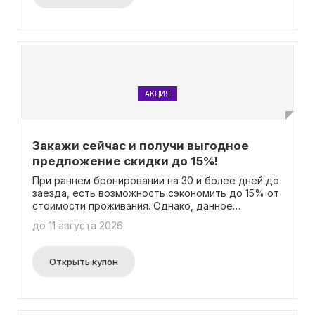
бронирования под одним именем. Чтобы
воспользоваться скидкой, необходимо
забронировать номер и проживать в нем в день
своего рождения. Дополнительная информация
доступна на странице акции. Отметьте ваш
праздник в уникальной атмосфере Сочи, и
помните, ввод промокода не требуется.
АКЦИЯ
Закажи сейчас и получи выгодное
предложение скидки до 15%!
При раннем бронировании на 30 и более дней до
заезда, есть возможность сэкономить до 15% от
стоимости проживания. Однако, данное
предложение действительно лишь при условии
до 11 августа 2026
100% предоплаты. Подробности о данной акции
можно найти на соответствующей странице.
Ввод промокода не требуется при бронировании
Открыть купон
данного предложения.