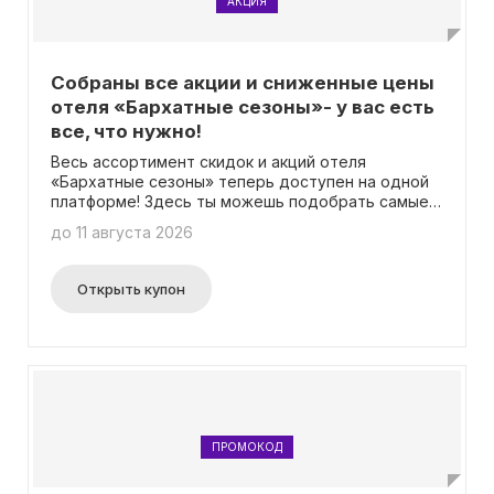
АКЦИЯ
Собраны все акции и сниженные цены
отеля «Бархатные сезоны»- у вас есть
все, что нужно!
Весь ассортимент скидок и акций отеля
«Бархатные сезоны» теперь доступен на одной
платформе! Здесь ты можешь подобрать самые
актуальные предложения и быть в курсе всех
до 11 августа 2026
обновлений. Это отличное решение для тех, кто
не хочет упустить выгодные возможности.
Уточнять промокоды больше не нужно - все
Открыть купон
акции доступны прямо здесь и сейчас!
ПРОМОКОД