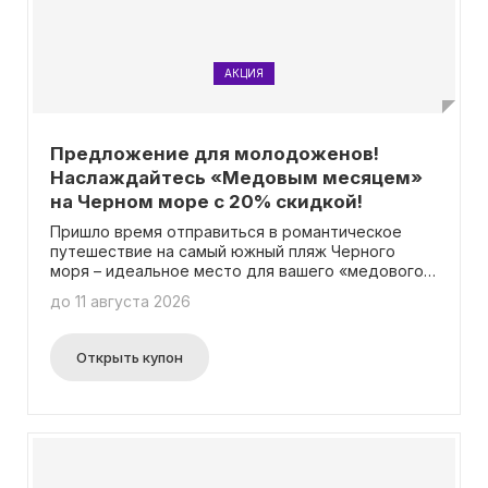
АКЦИЯ
Предложение для молодоженов!
Наслаждайтесь «Медовым месяцем»
на Черном море с 20% скидкой!
Пришло время отправиться в романтическое
путешествие на самый южный пляж Черного
моря – идеальное место для вашего «медового
месяца»! Мы предлагаем особое предложение
до 11 августа 2026
для молодоженов: при бронировании в течение
трех месяцев после регистрации брака вы
получаете скидку 20%! Для подтверждения
Открыть купон
вашего специального статуса нужно
предоставить копию свидетельства о браке из
ЗАГСа. Вся необходимая информация, включая
подробности об акции, доступна на нашей
странице. Участие в акции не требует ввода
промокода.