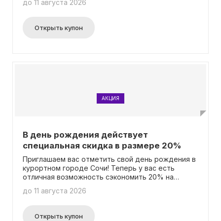
до 11 августа 2026
проживании от 15 до 20 дней, вы получаете
скидку в 10%. Если же вы останавливаетесь 21
день или больше, ваша скидка составит 15%.
Открыть купон
Более подробная информация доступна на
странице акции. Вам не нужно вводить промокод.
АКЦИЯ
В день рождения действует
специальная скидка в размере 20%
Приглашаем вас отметить свой день рождения в
курортном городе Сочи! Теперь у вас есть
отличная возможность сэкономить 20% на
проживании в городе-отеле «Бархатные
до 11 августа 2026
сезоны». Эта специальная скидка доступна всем
именинникам и применяется на всю
продолжительность пребывания при условии
Открыть купон