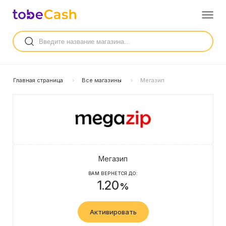
Главная страница
Все магазины
Мегазип
Мегазип
ВАМ ВЕРНЕТСЯ ДО:
1.20
%
Активировать