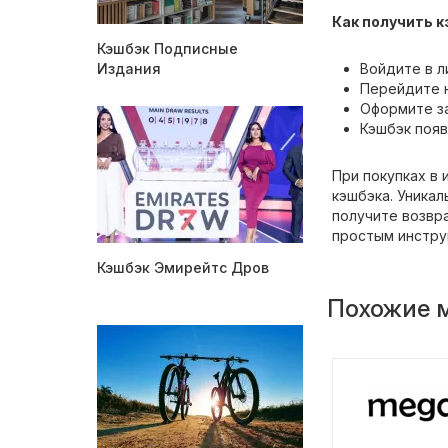
Как получить к
Кэшбэк Подписные
Издания
Войдите в л
Перейдите н
Оформите з
Кэшбэк появ
При покупках в 
кэшбэка. Уникал
получите возвра
простым инстру
Кэшбэк Эмирейтс Дров
Похожие 