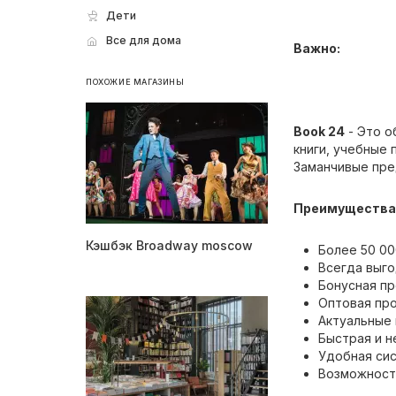
Дети
Все для дома
Важно:
ПОХОЖИЕ МАГАЗИНЫ
Book 24
- Это о
книги, учебные 
Заманчивые пре
Преимущества 
Кэшбэк Broadway moscow
Более 50 00
Всегда выг
Бонусная пр
Оптовая пр
Актуальные 
Быстрая и н
Удобная си
Возможност