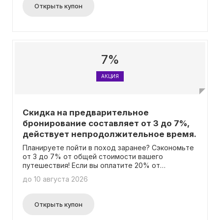
второй поход, первый поход должен иметь
Открыть купон
продолжительность не менее 5 дней.
Максимальный размер скидки за несколько
походов подряд составляет 1500 рублей. Кроме
того, данная скидка может быть суммирована с
другими акциями, такими как Раннее
Бронирование, Корпоративная скидка, Детская
7%
скидка или Скидка за собственное снаряжение.
Однако, общая скидка не может превышать 3000
АКЦИЯ
рублей.
Скидка на предварительное
бронирование составляет от 3 до 7%,
действует непродолжительное время.
Планируете пойти в поход заранее? Сэкономьте
от 3 до 7% от общей стоимости вашего
путешествия! Если вы оплатите 20% от
стоимости тура заранее, вы сможете получить
до 10 августа 2026
дополнительную скидку до 1500 рублей. Скидка
за предварительное бронирование будет
суммироваться с другими скидками, которые вы
Открыть купон
можете иметь по Клубной карте, детскими
скидками, скидками за множественные походы и