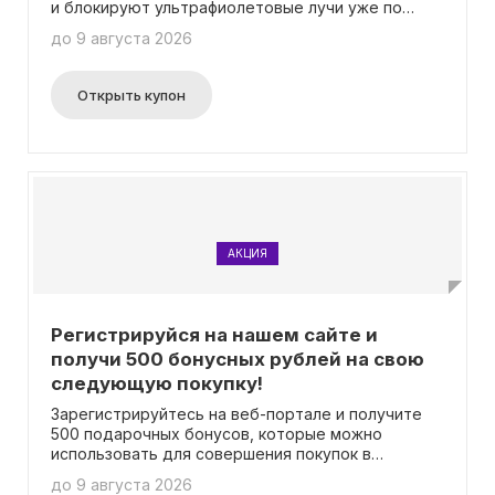
время и присоединяйтесь к множеству клиентов,
и блокируют ультрафиолетовые лучи уже по
уже сделавших выбор в пользу нашего магазина.
цене всего от 5690 рублей! Вам не потребуется
до 9 августа 2026
Покупайте комплектующие для игровых кресел
вводить промокод.
от увлекательных 310 рублей и наслаждайтесь
комфортом и стилем вашего кресла вместе с
Открыть купон
нами. Вас ждет большой выбор и доступные
цены!
АКЦИЯ
Регистрируйся на нашем сайте и
получи 500 бонусных рублей на свою
следующую покупку!
Зарегистрируйтесь на веб-портале и получите
500 подарочных бонусов, которые можно
использовать для совершения покупок в
будущем! Для этого не нужно вводить никакие
до 9 августа 2026
промокоды.