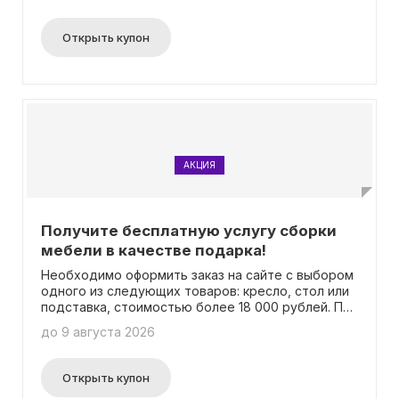
Открыть купон
АКЦИЯ
Получите бесплатную услугу сборки
мебели в качестве подарка!
Необходимо оформить заказ на сайте с выбором
одного из следующих товаров: кресло, стол или
подставка, стоимостью более 18 000 рублей. При
оформлении заказа в поле комментарий
до 9 августа 2026
необходимо указать кодовое слово "Сборка". В
этом случае вы получите сборку товара в
подарок! Данное предложение действительно
Открыть купон
при доставке заказа по г. Москва и Московской