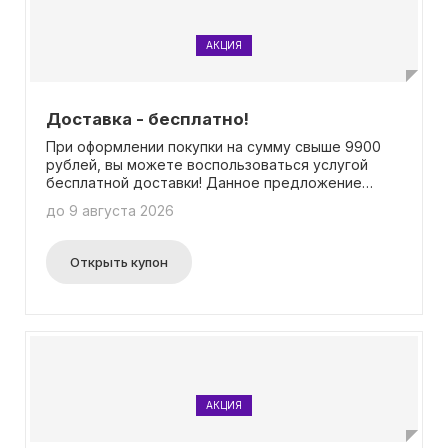
АКЦИЯ
Доставка - бесплатно!
При оформлении покупки на сумму свыше 9900
рублей, вы можете воспользоваться услугой
бесплатной доставки! Данное предложение
распространяется на город Москва в пределах
до 9 августа 2026
Московской Кольцевой Автодороги (МКАД) и
город Санкт-Петербург в пределах Кольцевой
Автодороги (КАД). Подробнее информацию
Открыть купон
можно найти на странице акции. Примечательно,
что при оформлении заказа не требуется
введение промокода.
АКЦИЯ