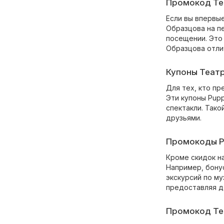
Промокод Теа
Если вы впервы
Образцова на пе
посещении. Это 
Образцова отли
Купоны Театр
Для тех, кто пр
Эти купоны Pupp
спектакли. Так
друзьями.
Промокоды Pu
Кроме скидок н
Например, бону
экскурсий по м
предоставляя д
Промокод Теа