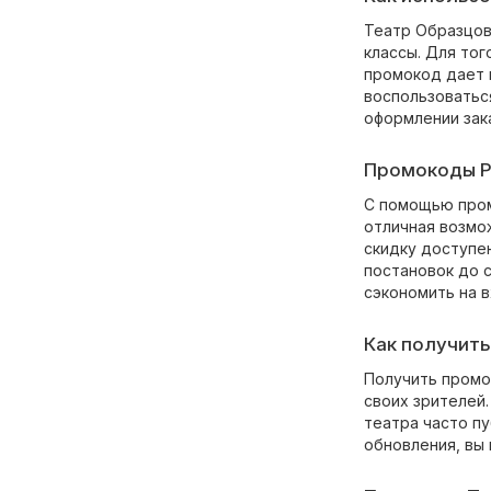
Театр Образцов
классы. Для то
промокод дает 
воспользоватьс
оформлении зака
Промокоды P
С помощью пром
отличная возмо
скидку доступен
постановок до с
сэкономить на 
Как получить
Получить промо
своих зрителей
театра часто п
обновления, вы 