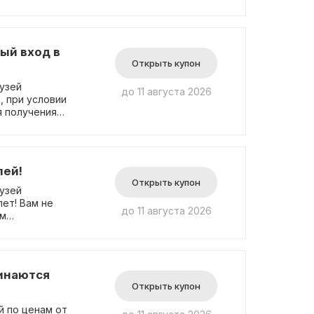
ый вход в
Открыть купон
музей
до 11 августа 2026
, при условии
я получения
ециального
лей!
Открыть купон
узей
лет! Вам не
до 11 августа 2026
им
чинаются
Открыть купон
й по ценам от