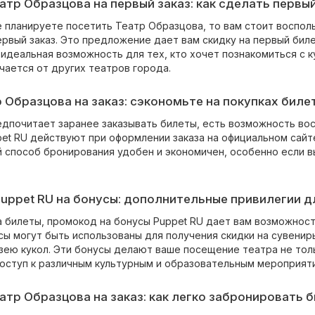
тр Образцова на первый заказ: как сделать первы
е планируете посетить Театр Образцова, то вам стоит воспо
рвый заказ. Это предложение дает вам скидку на первый бил
идеальная возможность для тех, кто хочет познакомиться с к
чается от других театров города.
 Образцова на заказ: сэкономьте на покупках биле
едпочитает заранее заказывать билеты, есть возможность вос
et RU действуют при оформлении заказа на официальном сайт
ой способ бронирования удобен и экономичен, особенно если 
ppet RU на бонусы: дополнительные привилегии д
а билеты, промокод на бонусы Puppet RU дает вам возможнос
сы могут быть использованы для получения скидки на сувенир
узею кукол. Эти бонусы делают ваше посещение театра не тол
оступ к различным культурным и образовательным мероприят
тр Образцова на заказ: как легко забронировать 