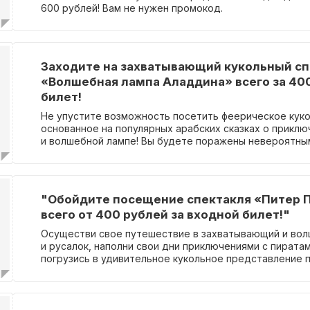
600 рублей! Вам не нужен промокод.
Заходите на захватывающий кукольный сп
«Волшебная лампа Аладдина» всего за 400
билет!
Не упустите возможность посетить феерическое куко
основанное на популярных арабских сказках о прикл
и волшебной лампе! Вы будете поражены невероятны
эффектами и захватывающей сюжетной линией. Успей
билеты, стоимость которых начинается всего от 400 
незабываемое событие, которое доставит радость и 
детям, идеальное развлечение для всей семьи!
"Обойдите посещение спектакля «Питер П
всего от 400 рублей за входной билет!"
Осуществи свое путешествие в захватывающий и вол
и русалок, наполни свои дни приключениями с пирата
погрузись в удивительное кукольное представление 
"Питер Пэн и Венди", а все это уже доступно всего за