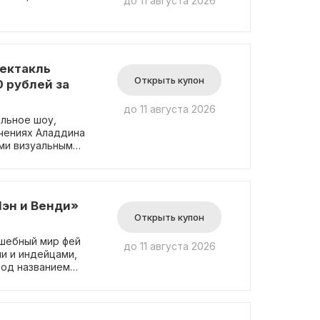
до 11 августа 2026
ектакль
Открыть купон
 рублей за
до 11 августа 2026
льное шоу,
ючениях Аладдина
ми визуальными
те приобрести
рублей! Это
взрослым, и
эн и Венди»
Открыть купон
шебный мир фей
до 11 августа 2026
ми и индейцами,
под названием
 400 рублей!