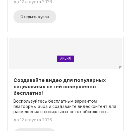
до 12 августа 2026
выбрать этот тариф и у вас будет полноценное
использование без каких-либо промокодов.
Открыть купон
АКЦИЯ
Создавайте видео для популярных
социальных сетей совершенно
бесплатно!
Воспользуйтесь бесплатным вариантом
платформы Supa и создавайте видеоконтент для
размещения в социальных сетях абсолютно
бесплатно! Подробности об акции можно узнать
до 12 августа 2026
на официальной странице. Вам не потребуется
использовать промокод для получения данного