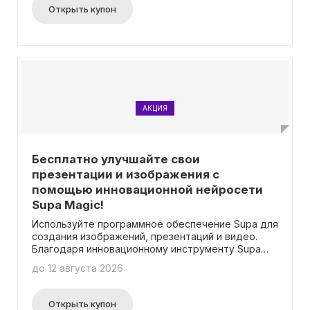
Открыть купон
АКЦИЯ
Бесплатно улучшайте свои
презентации и изображения с
помощью инновационной нейросети
Supa Magic!
Используйте программное обеспечение Supa для
создания изображений, презентаций и видео.
Благодаря инновационному инструменту Supa
Magic вы сможете значительно улучшить
до 12 августа 2026
качество своих работ. Встроенная нейросеть
позволит вам бесплатно повышать уровень
детализации и визуальной привлекательности
Открыть купон