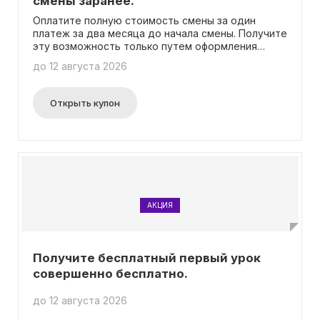
смены заранее.
Оплатите полную стоимость смены за один
платеж за два месяца до начала смены. Получите
эту возможность только путем оформления
через наших менеджеров. Наше предложение: -
до 12 августа 2026
Вы можете комбинировать это предложение с
другими акциями и скидками. - Однако данное
предложение не распространяется на
Открыть купон
дополнительные услуги. - Эта акция также не
применяется к программам в рассрочку. - И, к
сожалению, не действует на программы
выходного дня.
АКЦИЯ
Получите бесплатный первый урок
совершенно бесплатно.
до 12 августа 2026