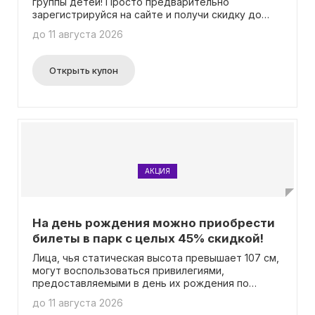
группы детей! Просто предварительно
зарегистрируйся на сайте и получи скидку до
14% на билеты. Вся информация о предложении
до 11 августа 2026
доступна на странице акции. Не нужно вводить
промокод.
Открыть купон
АКЦИЯ
На день рождения можно приобрести
билеты в парк с целых 45% скидкой!
Лица, чья статическая высота превышает 107 см,
могут воспользоваться привилегиями,
предоставляемыми в день их рождения по
поводу получения билетов со скидкой в размере
до 11 августа 2026
45%. Для того чтобы воспользоваться данной