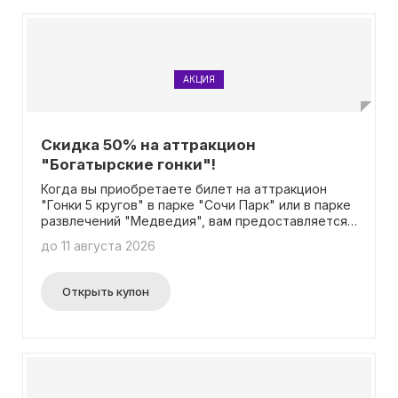
АКЦИЯ
Скидка 50% на аттракцион
"Богатырские гонки"!
Когда вы приобретаете билет на аттракцион
"Гонки 5 кругов" в парке "Сочи Парк" или в парке
развлечений "Медведия", вам предоставляется
скидка в размере 50%. Эта скидка действует на
до 11 августа 2026
все тарифы, доступные на сайте и в кассе парка.
Для получения скидки не требуется ввод
промокода.
Открыть купон