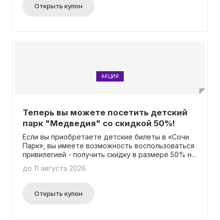
получения скидки не требуется ввод промокода.
Открыть купон
АКЦИЯ
Теперь вы можете посетить детский
парк "Медведия" со скидкой 50%!
Если вы приобретаете детские билеты в «Сочи
Парк», вы имеете возможность воспользоваться
привилегией - получить скидку в размере 50% на
посещение детского тренировочного центра
до 11 августа 2026
«Медведия» и «Медведия безлимит»! Чтобы
узнать больше деталей об этой акции, посетите
страницу акции. Необходимость ввода
Открыть купон
промокода отсутствует, поэтому вам лишь
нужно совершить покупку детских билетов и
наслаждаться преимуществами предложения.