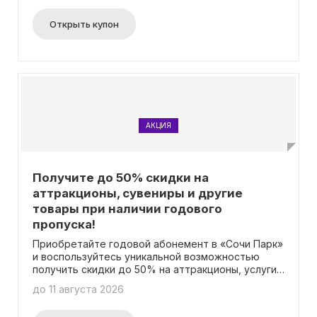
акцией, необходимо предъявить специальные
документы, удостоверяющие вашу личность и
Открыть купон
дату рождения. Более подробную информацию
можно найти на официальной странице акции. В
данном случае использование промокода не
требуется.
АКЦИЯ
Получите до 50% скидки на
аттракционы, сувениры и другие
товары при наличии годового
пропуска!
Приобретайте годовой абонемент в «Сочи Парк»
и воспользуйтесь уникальной возможностью
получить скидки до 50% на аттракционы, услуги,
питание и многое другое! Вся информация о
до 11 августа 2026
данном предложении доступна на нашей
странице акции. Важно отметить, что для