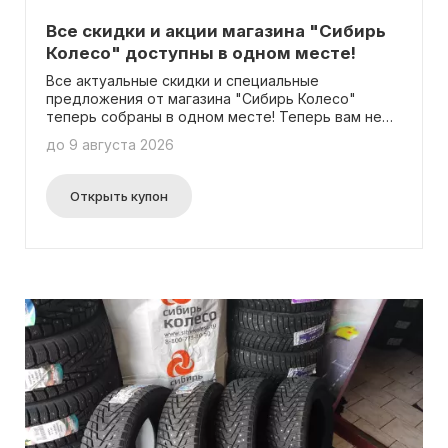
Все скидки и акции магазина "Сибирь
Колесо" доступны в одном месте!
Все актуальные скидки и специальные
предложения от магазина "Сибирь Колесо"
теперь собраны в одном месте! Теперь вам не
придется искать по всему интернету, чтобы
до 9 августа 2026
найти самые выгодные предложения – мы
сделали это за вас! Теперь вы можете легко
отслеживать обновления и выбирать самые
Открыть купон
свежие и выгодные предложения, которые
магазин "Сибирь Колесо" готов вам предложить.
Вам не нужно вводить промокоды – просто
просматривайте нашу страницу акций и
наслаждайтесь выгодными покупками!