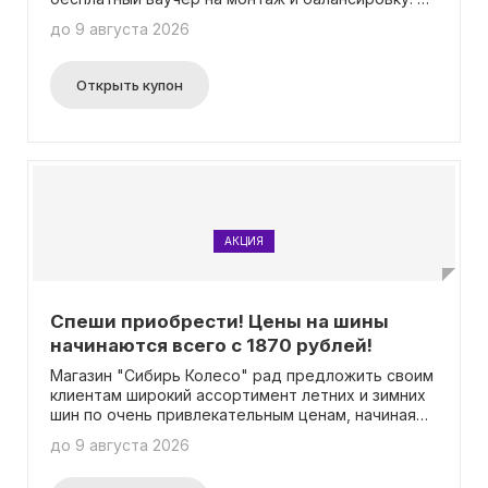
можете воспользоваться этим купоном в любое
до 9 августа 2026
удобное время и в любом из наших пунктов
выдачи. Для получения подробной информации,
пожалуйста, посетите страницу нашего
Открыть купон
специального предложения. Вам не нужно
вводить промокод.
АКЦИЯ
Спеши приобрести! Цены на шины
начинаются всего с 1870 рублей!
Магазин "Сибирь Колесо" рад предложить своим
клиентам широкий ассортимент летних и зимних
шин по очень привлекательным ценам, начиная
всего с 1870 рублей! Теперь ты можешь быть
до 9 августа 2026
готовым ко всем сезонным изменениям с
максимальной выгодой. И самое лучшее - нет