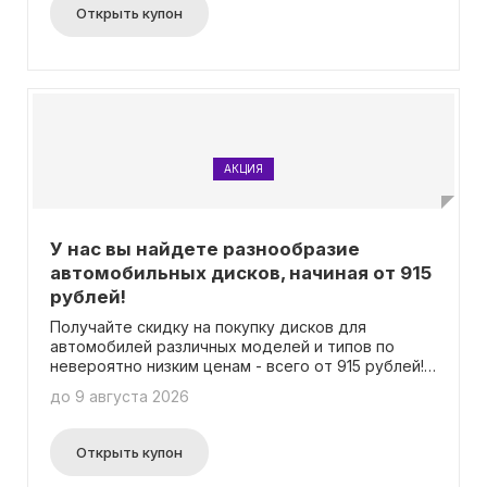
необходимости использовать промокод для
Открыть купон
получения данного предложения.
АКЦИЯ
У нас вы найдете разнообразие
автомобильных дисков, начиная от 915
рублей!
Получайте скидку на покупку дисков для
автомобилей различных моделей и типов по
невероятно низким ценам - всего от 915 рублей!
Не требуется использование специального
до 9 августа 2026
промокода, чтобы воспользоваться этим
предложением. Выберите ободы для колес,
которые соответствуют вашим требованиям и
Открыть купон
предлагают безупречное качество. Мы
гарантируем, что вы получите лучшую цену на