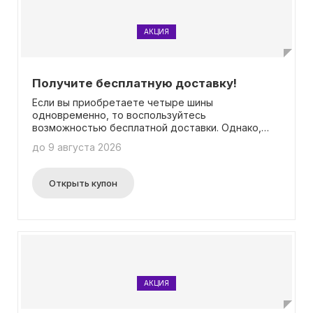
АКЦИЯ
Получите бесплатную доставку!
Если вы приобретаете четыре шины
одновременно, то воспользуйтесь
возможностью бесплатной доставки. Однако,
если вы покупаете менее четырех шин,
до 9 августа 2026
стоимость доставки будет составлять 200
рублей. Дополнительные подробности о
доставке в ваш город можно найти на нашем
Открыть купон
официальном сайте. При этом нет
необходимости вводить промокод.
АКЦИЯ