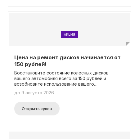
рынке и легкую установку. Инвестируйте в
безопасность и надежность вашего автомобиля,
делая правильный выбор с нашими дисками для
машин.
АКЦИЯ
Цена на ремонт дисков начинается от
150 рублей!
Восстановите состояние колесных дисков
вашего автомобиля всего за 150 рублей и
возобновите использование вашего
транспортного средства уже сегодня!
до 9 августа 2026
Подробности об этой специальной акции можно
найти на нашем официальном сайте. Важно
отметить, что в данном случае использование
Открыть купон
промокода не требуется.