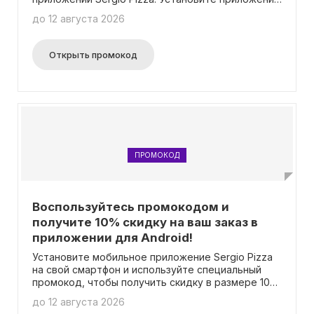
на свой смартфон, активируйте промокод и
до 12 августа 2026
наслаждайтесь вкусными пиццами по выгодной
цене. Воспользуйтесь этим прекрасным шансом
сэкономить и насладиться блюдами от Sergio
Открыть промокод
Pizza уже сегодня!
ПРОМОКОД
Воспользуйтесь промокодом и
получите 10% скидку на ваш заказ в
приложении для Android!
Установите мобильное приложение Sergio Pizza
на свой смартфон и используйте специальный
промокод, чтобы получить скидку в размере 10%
на ваш первый заказ! Получите уникальное
до 12 августа 2026
вкусовое итальянское путешествие прямо у вас