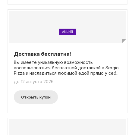
АКЦИЯ
Доставка бесплатна!
Вы имеете уникальную возможность
воспользоваться бесплатной доставкой в Sergio
Pizza и насладиться любимой едой прямо у себя
дома! Для того чтобы воспользоваться данной
до 12 августа 2026
акцией, вам необходимо сделать заказ на сумму
не менее 500 рублей (без учета стоимости
напитков). Подробная информация об условиях
Открыть купон
доставки представлена на странице, где вы
можете уточнить все детали. Вам не
потребуется вводить промокод, чтобы
воспользоваться бесплатной доставкой. Не
упустите возможность насладиться своей
любимой пиццей, заказать доставку и
сэкономить на перевозке до вашего дома!