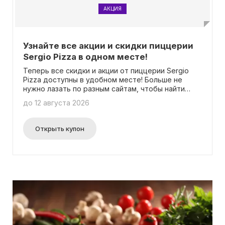
АКЦИЯ
Узнайте все акции и скидки пиццерии
Sergio Pizza в одном месте!
Теперь все скидки и акции от пиццерии Sergio
Pizza доступны в удобном месте! Больше не
нужно лазать по разным сайтам, чтобы найти
самые свежие предложения. У нас вы найдете
до 12 августа 2026
всю необходимую информацию и всегда будете
в курсе последних обновлений! Приятным
бонусом является то, что вам не нужно будет
Открыть купон
вводить промокоды для получения скидок.
Просто выбирайте понравившееся предложение
и наслаждайтесь вкусом Sergio Pizza по
выгодной цене!