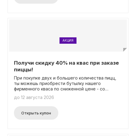
активации предложения.
АКЦИЯ
Получи скидку 40% на квас при заказе
пиццы!
При покупке двух и большего количества пицц,
ты можешь приобрести бутылку нашего
фирменного кваса по сниженной цене - со
скидкой 40%! Всего за 59 рублей! Обрати
до 12 августа 2026
внимание, что специальная цена
распространяется только на покупку до 6
бутылок кваса за один заказ. Важно отметить,
Открыть купон
что для получения данной скидки не требуется
вводить промокод.