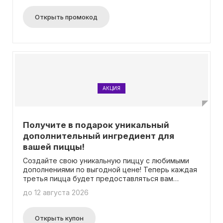
дома с помощью Sergio Pizza. Отличное качество
и разнообразие блюд, приготовленных и
Открыть промокод
доставленных непосредственно к вам,
обеспечит незабываемую гастрономическую
экскурсию. Установите приложение Sergio Pizza
уже сегодня и воспользуйтесь этим
эксклюзивным предложением!
АКЦИЯ
Получите в подарок уникальный
дополнительный ингредиент для
вашей пиццы!
Создайте свою уникальную пиццу с любимыми
дополнениями по выгодной цене! Теперь каждая
третья пицца будет предоставляться вам
абсолютно бесплатно. Подробности об этой
до 12 августа 2026
акции можно найти на нашей специальной
странице. Самое лучшее в этом всем – вам даже
не нужно будет использовать промокод для
Открыть купон