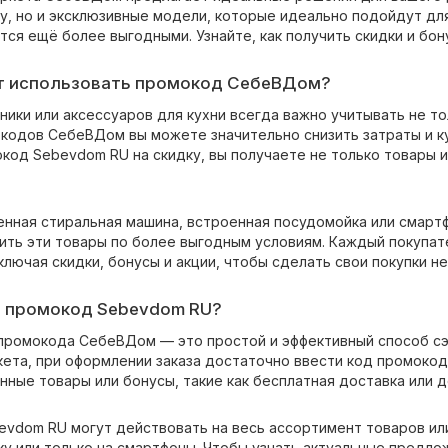
у, но и эксклюзивные модели, которые идеально подойдут дл
тся ещё более выгодными. Узнайте, как получить скидки и бо
т использовать промокод СебеВДом?
ники или аксессуаров для кухни всегда важно учитывать не то
одов СебеВДом вы можете значительно снизить затраты и ку
код Sebevdom RU на скидку, вы получаете не только товары 
енная стиральная машина, встроенная посудомойка или смар
пить эти товары по более выгодным условиям. Каждый покупа
лючая скидки, бонусы и акции, чтобы сделать свои покупки не
т промокод Sebevdom RU?
промокода СебеВДом — это простой и эффективный способ сэк
кета, при оформлении заказа достаточно ввести код промокод
нные товары или бонусы, такие как бесплатная доставка или 
vdom RU могут действовать на весь ассортимент товаров или
ку или только на смартфоны. Чтобы узнать актуальные предло