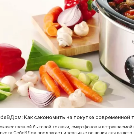
еВДом: Как сэкономить на покупке современной т
кокачественной бытовой техники, смартфонов и встраиваемой 
аркета СебеВДом предлагает идеальные решения для вашего д