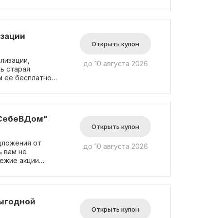
то не требуется
ожением.
изации
Открыть купон
илизации,
до 10 августа 2026
ь старая
м ее бесплатно,
фт. Мы
о она отключена,
той акции можно
и специальный
"СебеВДом"
Открыть купон
дложения от
до 10 августа 2026
 вам не
вежие акции
 воспользоваться
 нравится, и
выгодной
Открыть купон