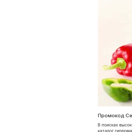
Промокод Себ
В поисках высо
каталог гиперм