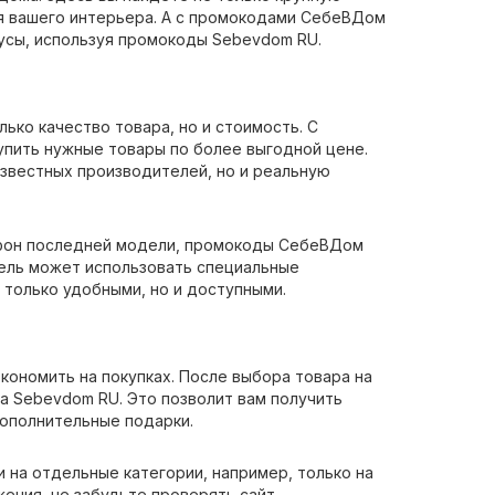
я вашего интерьера. А с промокодами СебеВДом
нусы, используя промокоды Sebevdom RU.
лько качество товара, но и стоимость. С
пить нужные товары по более выгодной цене.
известных производителей, но и реальную
тфон последней модели, промокоды СебеВДом
тель может использовать специальные
 только удобными, но и доступными.
ономить на покупках. После выбора товара на
а Sebevdom RU. Это позволит вам получить
дополнительные подарки.
 на отдельные категории, например, только на
жения, не забудьте проверять сайт