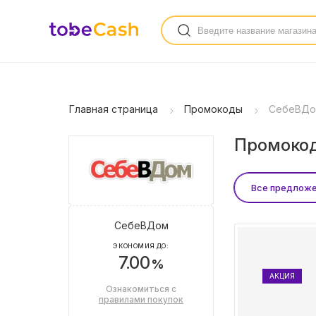
Главная страница
Промокоды
СебеВД
Промокод
Все предлож
СебеВДом
ЭКОНОМИЯ ДО:
7.00
%
АКЦИЯ
Ознакомиться с
правилами покупок