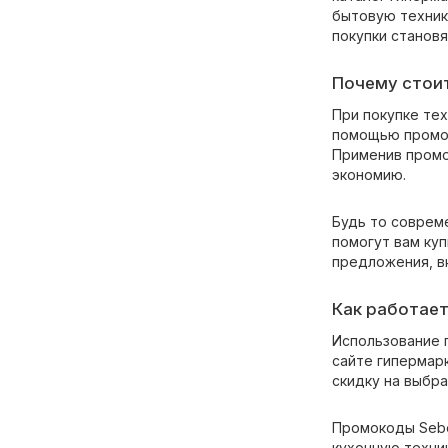
бытовую техник
покупки становя
Почему стои
При покупке тех
помощью промок
Применив промо
экономию.
Будь то соврем
помогут вам ку
предложения, вк
Как работае
Использование 
сайте гипермар
скидку на выбра
Промокоды Sebe
кухонную техни