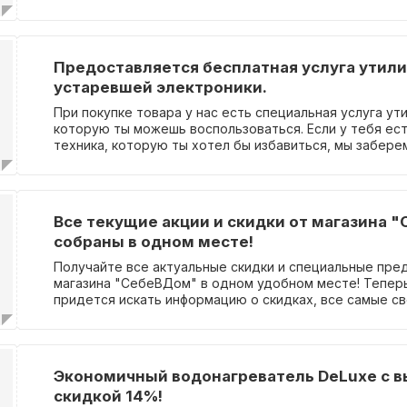
посети соответствующую страницу. Замечательно, ч
ввод промокода, чтобы воспользоваться этим предл
Предоставляется бесплатная услуга утил
устаревшей электроники.
При покупке товара у нас есть специальная услуга ут
которую ты можешь воспользоваться. Если у тебя ест
техника, которую ты хотел бы избавиться, мы забере
при условии, что в твоем доме имеется доступный ли
утилизируем ее, но перед этим просим убедиться, чт
очищена и размещена в коридоре. Подробности об э
найти на нашем сайте. Тебе необходимо будет ввест
Все текущие акции и скидки от магазина 
промокод.
собраны в одном месте!
Получайте все актуальные скидки и специальные пре
магазина "СебеВДом" в одном удобном месте! Теперь
придется искать информацию о скидках, все самые с
будут под рукой. Не нужно вводить промокод, чтобы
нашими предложениями. Просто выбирайте то, что вам
следите за нашими обновлениями.
Экономичный водонагреватель DeLuxe с 
скидкой 14%!