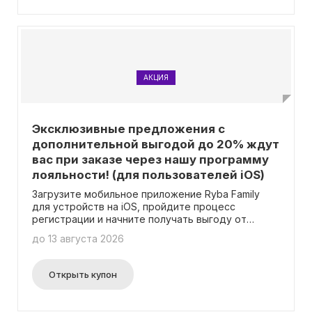
АКЦИЯ
Эксклюзивные предложения с
дополнительной выгодой до 20% ждут
вас при заказе через нашу программу
лояльности! (для пользователей iOS)
Загрузите мобильное приложение Ryba Family
для устройств на iOS, пройдите процесс
регистрации и начните получать выгоду от
бонусной программы! Теперь каждая покупка
до 13 августа 2026
будет приносить вам 5% бонусных баллов.
Каждый балл эквивалентен 1 рублю, поэтому вы
будете накапливать деньги с каждой покупкой.
Открыть купон
Накопленные бонусы позволят вам оплатить до
20% стоимости следующих заказов, что
позволяет существенно сэкономить. Учтите, что