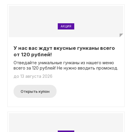
данное предложение не может быть
использовано вместе с другими акциями и
специальными предложениями. Просто скачайте
приложение, зарегистрируйтесь и начните
пользоваться этим удобным сервисом. Ввод
АКЦИЯ
промокода не требуется, все бонусы будут
начисляться автоматически.
У нас вас ждут вкусные гунканы всего
от 120 рублей!
Отведайте уникальные гунканы из нашего меню
всего за 120 рублей! Не нужно вводить промокод.
до 13 августа 2026
Открыть купон