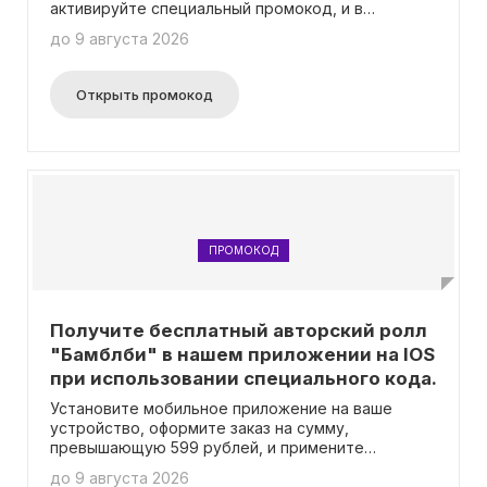
активируйте специальный промокод, и в
качестве приятного бонуса вам будут подарены
до 9 августа 2026
авторские роллы под названием "Бамблби"!
Открыть промокод
ПРОМОКОД
Получите бесплатный авторский ролл
"Бамблби" в нашем приложении на IOS
при использовании специального кода.
Установите мобильное приложение на ваше
устройство, оформите заказ на сумму,
превышающую 599 рублей, и примените
уникальный промокод для получения
до 9 августа 2026
специального подарка - авторского ролла с