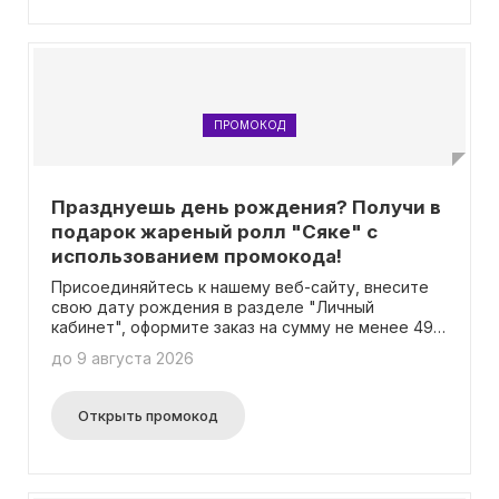
ПРОМОКОД
Празднуешь день рождения? Получи в
подарок жареный ролл "Сяке" с
использованием промокода!
Присоединяйтесь к нашему веб-сайту, внесите
свою дату рождения в разделе "Личный
кабинет", оформите заказ на сумму не менее 499
рублей, введите промокод и получите бесплатно
до 9 августа 2026
жареный ролл "Сяке" в качестве подарка! Это
предложение доступно в течение Дня
Рождения, за 3 дня до и 3 дня после данной
Открыть промокод
даты. Промокод может быть активирован только
один раз в год с одного аккаунта. Установка даты
рождения на сайте осуществляется только один
раз.