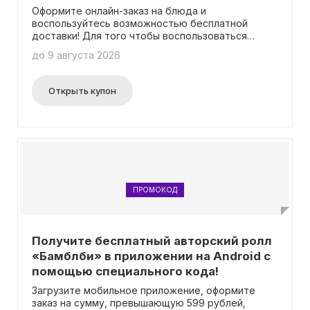
Оформите онлайн-заказ на блюда и
воспользуйтесь возможностью бесплатной
доставки! Для того чтобы воспользоваться
данной услугой, необходимо сделать заказ на
до 9 августа 2026
сумму не менее 499 рублей. Вам не потребуется
вводить промокод для активации акции.
Открыть купон
ПРОМОКОД
Получите бесплатный авторский ролл
«Бамблби» в приложении на Android с
помощью специального кода!
Загрузите мобильное приложение, оформите
заказ на сумму, превышающую 599 рублей,