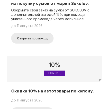
на покупку сумок от марки Sokolov.
Оформите свой заказ на сумки от SOKOLOV с
дополнительной выгодой 15% при помощи
уникального промокода через мобильное
приложение или на сайте Ozon. Это
до 11 августа 2026
превосходное предложение доступно клиентам
по всей России, а применить промокод можно
лишь один раз. Не упустите возможность
Открыть промокод
использовать эту акцию вместе со всеми
другими скидками, доступными на платформе!
10%
ПРОМОКОД
Скидка 10% на автотовары по купону.
до 11 августа 2026