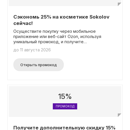
Сэкономь 25% на косметике Sokolov
сейчас!
Осуществите покупку через мобильное
приложение или веб-сайт Ozon, используя
уникальный промокод, и получите
дополнительную скидку 25% на продукцию
до 11 августа 2026
бренда SOKOLOV. Это предложение действует
для всех заказов по всей территории России на
платформе и в приложении Ozon. Промокод
Открыть промокод
может быть использован лишь однократно и
активируется вместе с другими актуальными
скидками.
15%
ПРОМОКОД
Получите дополнительную скидку 15%