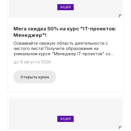
АКЦИЯ
Мега скидка 50% на курс "IT-проектов:
Менеджер"!
Осваивайте свежую область деятельности с
чистого листа! Получите образование на
уникальном курсе "Менеджер IT-проектов" со
значительной скидкой в 50%! Более подробную
до 9 августа 2026
информацию можно найти на специальной
странице акции. Замечательно, что вам не
потребуется вводить промокод, чтобы
Открыть купон
воспользоваться этим преимуществом.
АКЦИЯ