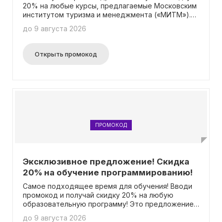
20% на любые курсы, предлагаемые Московским
институтом туризма и менеджмента («МИТМ»).
Это предложение может быть использовано
до 9 августа 2026
вместе с другими акциями, чтобы получить еще
больше выгоды от обучения. Сэкономьте на
образовании с помощью нашего промокода!
Открыть промокод
ПРОМОКОД
Эксклюзивное предложение! Скидка
20% на обучение программированию!
Самое подходящее время для обучения! Вводи
промокод и получай скидку 20% на любую
образовательную программу! Это предложение
распространяется на конечную цену на сайте и
до 9 августа 2026
может быть использовано вместе с другими