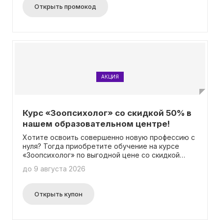
Открыть промокод
АКЦИЯ
Курс «Зоопсихолог» со скидкой 50% в
нашем образовательном центре!
Хотите освоить совершенно новую профессию с
нуля? Тогда приобретите обучение на курсе
«Зоопсихолог» по выгодной цене со скидкой
50%! Более подробную информацию о данной
до 9 августа 2026
акции можно найти на специальной странице. И
самое лучшее - для получения скидки не
требуется ввод промокода. Не упустите
Открыть купон
возможность начать новую и интересную
карьеру зоопсихолога!