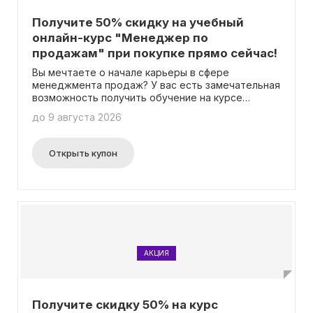
Получите 50% скидку на учебный
онлайн-курс "Менеджер по
продажам" при покупке прямо сейчас!
Вы мечтаете о начале карьеры в сфере
менеджмента продаж? У вас есть замечательная
возможность получить обучение на курсе
«Менеджер по продажам» от известного
до 9 августа 2026
учебного заведения «МИТМ», и что самое
привлекательное, сейчас доступна скидка 50%!
Вам не нужно вводить промокод, просто
Открыть купон
воспользуйтесь этим уникальным предложением
и получите необходимые знания и навыки, чтобы
успешно развиваться в этом направлении. Не
упустите свой шанс достичь успеха в сфере
менеджмента продаж!
АКЦИЯ
Получите скидку 50% на курс