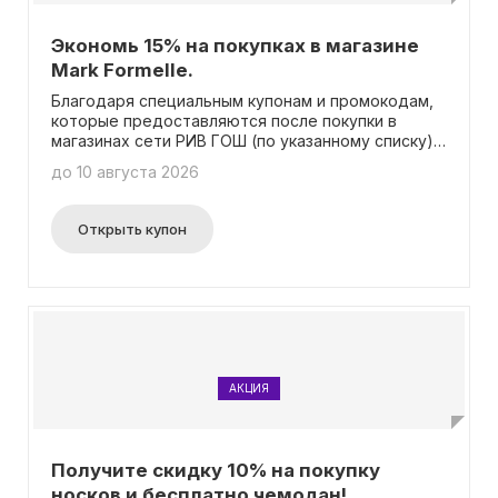
Экономь 15% на покупках в магазине
Mark Formelle.
Благодаря специальным купонам и промокодам,
которые предоставляются после покупки в
магазинах сети РИВ ГОШ (по указанному списку),
вы можете получить 15% скидку в магазине Mark
до 10 августа 2026
Formelle на всю одежду, за исключением товаров
распродажи и товаров, участвующих в других
акциях. Для использования скидки необходимо
Открыть купон
совершить покупку на сумму от 2500 RUB за один
чек.
АКЦИЯ
Получите скидку 10% на покупку
носков и бесплатно чемодан!