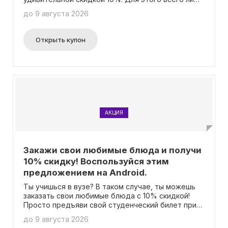
предъяви свой студенческий билет. И самое
до 9 августа 2026
лучшее – это предложение действует на все
пункты меню, за исключением обедов и алкоголя.
Так что выбирай то, что захочешь, и получай
Открыть купон
замечательную скидку. Учтите, что для
получения скидки не требуется ввод промокода.
АКЦИЯ
Закажи свои любимые блюда и получи
10% скидку! Воспользуйся этим
предложением на Android.
Ты учишься в вузе? В таком случае, ты можешь
заказать свои любимые блюда с 10% скидкой!
Просто предъяви свой студенческий билет при
оформлении заказа. Это предложение действует
до 9 августа 2026
на всё меню, за исключением обедов и алкоголя.