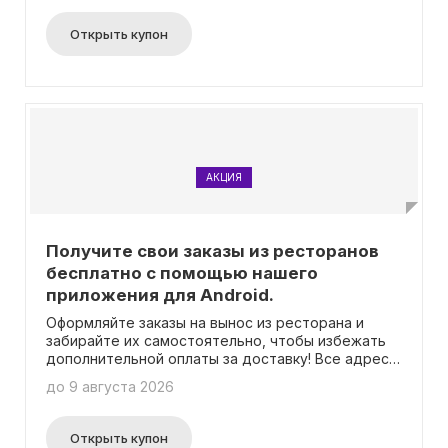
Тебе не нужно вводить промокод, просто
покажи свой студенческий билет и наслаждайся
Открыть купон
вкусными блюдами по выгодной цене!
АКЦИЯ
Получите свои заказы из ресторанов
бесплатно с помощью нашего
приложения для Android.
Оформляйте заказы на вынос из ресторана и
забирайте их самостоятельно, чтобы избежать
дополнительной оплаты за доставку! Все адреса
самовывоза доступны в нашем приложении. Вам
до 9 августа 2026
необходимо просто выбрать удобное для вас
место для получения заказа. Промокод не
требуется.
Открыть купон