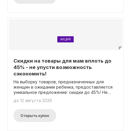
АКЦИЯ
Скидки на товары для мам вплоть до
45% - не упусти возможность
сэкономить!
На выборку товаров, предназначенных для
женщин в ожидании ребенка, предоставляется
уникальное предложение: скидки до 45%! Не
упусти возможность сэкономить и посети наш
до 12 августа 2026
веб-сайт, где ты сможешь воспользоваться
выгодными предложениями. Для использования
скидки нет необходимости вводить промокод.
Открыть купон