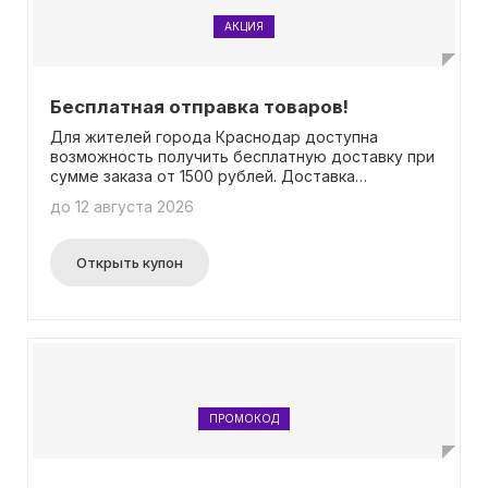
АКЦИЯ
Бесплатная отправка товаров!
Для жителей города Краснодар доступна
возможность получить бесплатную доставку при
сумме заказа от 1500 рублей. Доставка
осуществляется в течение рабочей недели с
до 12 августа 2026
понедельника по субботу с 10:00 до 18:00. Услуга
доставки предоставляется в пределах черты
города. В случае заказа на сумму ниже
Открыть купон
указанного порога, стоимость доставки составит
199 рублей. Необходимость ввода промокода
отсутствует.
ПРОМОКОД