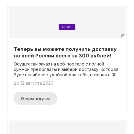
АКЦИЯ
Теперь вы можете получить доставку
по всей России всего за 300 рублей!
Осуществи заказ на веб-портале с полной
суммой предоплаты и выбери доставку, которая
будет наиболее удобной для тебя, начиная с 300
рублей. Время доставки может составить от 2
до 12 августа 2026
до 7 дней, в зависимости от удаленности твоего
населенного пункта. Сейчас у тебя есть
прекрасная возможность воспользоваться этим
Открыть купон
шансом! Вся информация, о скидке, доступна на
странице акции. Применение промокода не
требуется.