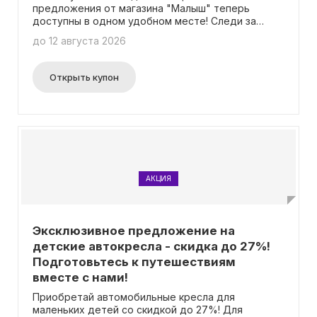
предложения от магазина "Малыш" теперь
доступны в одном удобном месте! Следи за
свежими акциями и не упускай возможность
до 12 августа 2026
сэкономить! Теперь не нужно использовать
промокоды, чтобы воспользоваться скидками.
Просто выбирай лучшие предложения и
Открыть купон
наслаждайся покупками!
АКЦИЯ
Эксклюзивное предложение на
детские автокресла - скидка до 27%!
Подготовьтесь к путешествиям
вместе с нами!
Приобретай автомобильные кресла для
маленьких детей со скидкой до 27%! Для