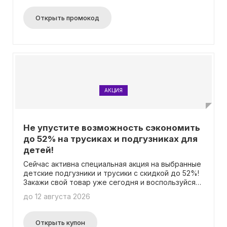
специальными ценами. Воспользуйтесь
возможностью сэкономить при покупке товаров
Открыть промокод
Nuovita с помощью этого промокода. Акция
действует на все категории товаров и временно
доступна для каждого клиента.
АКЦИЯ
Не упустите возможность сэкономить
до 52% на трусиках и подгузниках для
детей!
Сейчас активна специальная акция на выбранные
детские подгузники и трусики с скидкой до 52%!
Закажи свой товар уже сегодня и воспользуйся
этим преимуществом! И не нужно беспокоиться о
до 12 августа 2026
промокодах - скидка будет автоматически
применена при оформлении заказа. Не упусти эту
возможность сэкономить!
Открыть купон