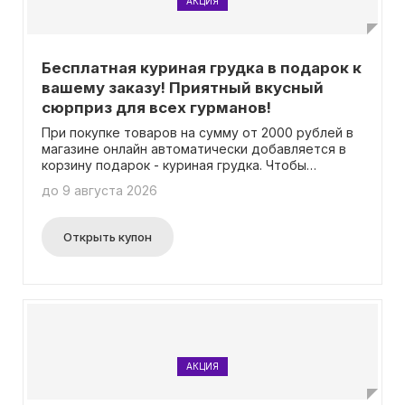
АКЦИЯ
Бесплатная куриная грудка в подарок к
вашему заказу! Приятный вкусный
сюрприз для всех гурманов!
При покупке товаров на сумму от 2000 рублей в
магазине онлайн автоматически добавляется в
корзину подарок - куриная грудка. Чтобы
получить этот подарок, необходимо выбрать его
до 9 августа 2026
из списка доступных блюд в правом нижнем углу
экрана. Промокоды не требуются для активации
данного предложения.
Открыть купон
АКЦИЯ