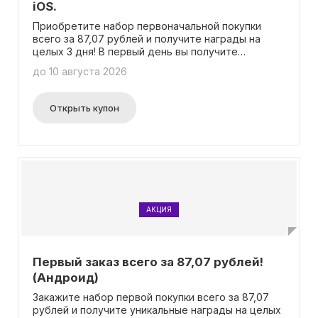
iOS.
Приобретите набор первоначальной покупки
всего за 87,07 рублей и получите награды на
целых 3 дня! В первый день вы получите
персонажа SSR Клаудию вместе с Бурей Молний,
до 10 августа 2026
1 000 000 золота, 1000 самоцветов, 10 флаконов
опыта VIP и 200 флаконов очков опыта. Во второй
день вы получите 100 книг пытова гоблинов 1
Открыть купон
ранга, 200 самоцветов, 1 000 000 золота, 100
камней и 20 деталей для персонажа SSR Клаудии.
Наконец, в третий день вы будете
вознаграждены 200 самоцветами, рамкой
"Большеглазый малыш-гоблин" навсегда, 1 000
000 золота и 200 камней.
АКЦИЯ
Первый заказ всего за 87,07 рублей!
(Андроид)
Закажите набор первой покупки всего за 87,07
рублей и получите уникальные награды на целых