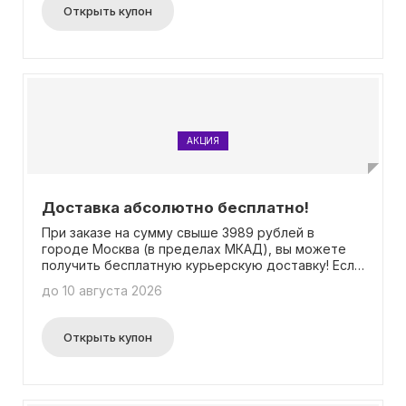
Открыть купон
АКЦИЯ
Доставка абсолютно бесплатно!
При заказе на сумму свыше 3989 рублей в
городе Москва (в пределах МКАД), вы можете
получить бесплатную курьерскую доставку! Если
ваш заказ будет поступать не в Москву, а в
до 10 августа 2026
другие регионы России, то доставка в пункты
самовывоза будет бесплатной при заказе на
сумму от 3989 рублей. Дополнительная
Открыть купон
информация о доставке доступна в разделе
"Доставка". Пожалуйста, обратите внимание, что
для получения бесплатной доставки промокод
не требуется.