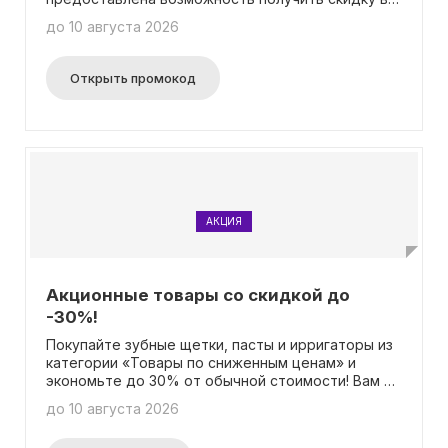
размере 5% на все товары в нашем интернет-
до 10 августа 2026
магазине! Обратите внимание, что данное
предложение не распространяется на товары,
которые уже имеют существующую скидку.
Открыть промокод
АКЦИЯ
Акционные товары со скидкой до
-30%!
Покупайте зубные щетки, пасты и ирригаторы из
категории «Товары по сниженным ценам» и
экономьте до 30% от обычной стоимости! Вам не
понадобится никакой промокод для получения
до 10 августа 2026
скидки.