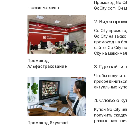
Промокод Go Cit
GoCity com. Он
ПОХОЖИЕ МАГАЗИНЫ
2. Виды пром
Go City промоко
Go City на зака
промокод на бо
сайте. Go City
City на максима
Промокод
Альфастрахование
3. Где найти
Чтобы получить 
присоединиться
актуальные купо
4. Слово о ку
Купон Go City и
получить скидку
разные названия
Промокод Skysmart