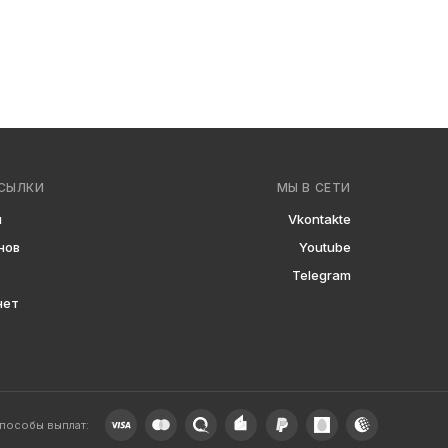
СЫЛКИ
МЫ В СЕТИ
ы
Vkontakte
нов
Youtube
Telegram
нет
пособы выплат: