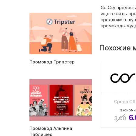
Go City предос
ищете ли вы про
предложить лучш
промокоды муд
Похожие 
Промокод Трипстер
Среда Об
ЭКОНОМИ
6
3.00
Промокод Альпина
Паблишер