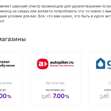
тавляет широкий спектр промокодов для удовлетворения потре
мокод на скидку или желаете попробовать что-то новое с мак
ие условия для вас. Всё, что вам нужно, это быть в курсе а
ро!
магазины
учения
Автопитер
С
Я ДО:
ЭКОНОМИЯ ДО:
ЭКОН
.00
7.00
%
3.50
%
2.50