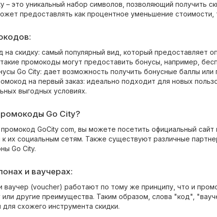
y – это уникальный набор символов, позволяющий получить ск
 может предоставлять как процентное уменьшение стоимости, 
окодов:
д на скидку: самый популярный вид, который предоставляет о
з: такие промокоды могут предоставить бонусы, например, бес
нусы Go City: дает возможность получить бонусные баллы или
 промокод на первый заказ: идеально подходит для новых пол
льных выгодных условиях.
 промокоды Go City?
промокод GoCity com, вы можете посетить официальный сайт к
 к их социальным сетям. Также существуют различные партн
ны Go City.
понах и ваучерах:
ли ваучер (voucher) работают по тому же принципу, что и пр
 или другие преимущества. Таким образом, слова "код", "вауче
 для схожего инструмента скидки.