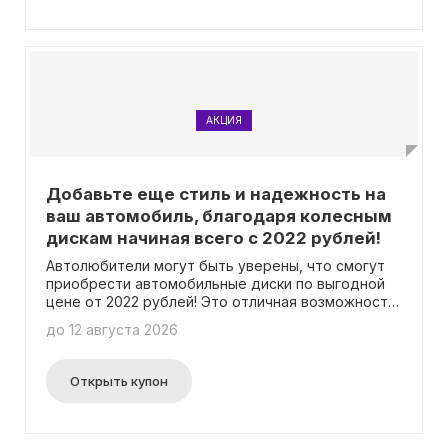
АКЦИЯ
Добавьте еще стиль и надежность на
ваш автомобиль, благодаря колесным
дискам начиная всего с 2022 рублей!
Автолюбители могут быть уверены, что смогут
приобрести автомобильные диски по выгодной
цене от 2022 рублей! Это отличная возможность
улучшить внешний вид своего автомобиля без
до 12 августа 2026
лишних затрат. Мы рады сообщить, что для
получения этой привлекательной цены не
требуется ввод промокода. Вам необходимо
Открыть купон
всего лишь выбрать подходящие диски из
нашего широкого ассортимента и оформить
заказ. Не упустите шанс обновить свое авто с
автомобильными дисками по выгодной цене уже