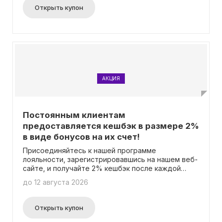
Открыть купон
АКЦИЯ
Постоянным клиентам
предоставляется кешбэк в размере 2%
в виде бонусов на их счет!
Присоединяйтесь к нашей программе
лояльности, зарегистрировавшись на нашем веб-
сайте, и получайте 2% кешбэк после каждой
покупки в виде бонусов! С помощью этих
до 12 августа 2026
бонусов вы сможете оплатить до 20% от общей
стоимости товаров. Вам не потребуется вводить
никаких промокодов для этого.
Открыть купон