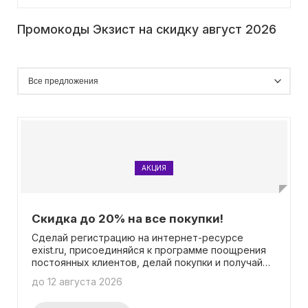
Промокоды Экзист на скидку август 2026
АКЦИЯ
Скидка до 20% на все покупки!
Сделай регистрацию на интернет-ресурсе
exist.ru, присоединяйся к программе поощрения
постоянных клиентов, делай покупки и получай
возврат денег в размере 2% в виде бонусных
до 12 августа 2026
баллов! Используй полученные баллы для оплаты
до 20% стоимости твоих будущих приобретений.