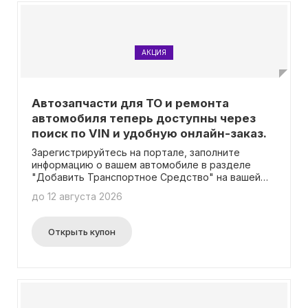
сейчас!
АКЦИЯ
Автозапчасти для ТО и ремонта
автомобиля теперь доступны через
поиск по VIN и удобную онлайн-заказ.
Зарегистрируйтесь на портале, заполните
информацию о вашем автомобиле в разделе
"Добавить Транспортное Средство" на вашей
личной странице и воспользуйтесь удобной
до 12 августа 2026
функцией "Запрос по VIN", чтобы найти и заказать
любые нужные запчасти! Вам не требуется
вводить промокод.
Открыть купон