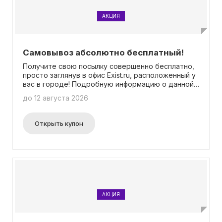
АКЦИЯ
Самовывоз абсолютно бесплатный!
Получите свою посылку совершенно бесплатно,
просто заглянув в офис Exist.ru, расположенный у
вас в городе! Подробную информацию о данной
акции вы найдете на специально выделенной
до 12 августа 2026
странице. Отличительной чертой этого
предложения является отсутствие
необходимости вводить промокод.
Открыть купон
АКЦИЯ