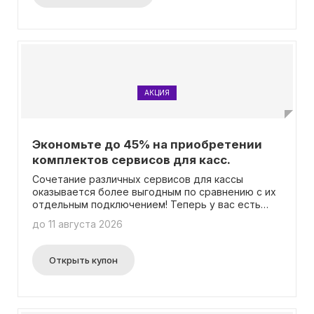
преимущества работы с «Честным знаком», не
тратя ни копейки на лицензионное программное
обеспечение. Это отличная возможность
обеспечить эффективную и законопослушную
работу вашего бизнеса. Не упустите шанс
воспользоваться этим предложением!
АКЦИЯ
Экономьте до 45% на приобретении
комплектов сервисов для касс.
Сочетание различных сервисов для кассы
оказывается более выгодным по сравнению с их
отдельным подключением! Теперь у вас есть
возможность выбрать тот процесс, который вы
до 11 августа 2026
хотите настроить, и приобрести комплекты с
скидкой до 45%! Более детальную информацию
вы можете найти в разделе "Сервисы для
Открыть купон
автоматизации бизнеса". Промокод не требуется
для использования данного предложения.