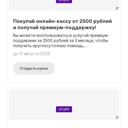
АКЦИЯ
Покупай онлайн-кассу от 2500 рублей
и получай премиум-поддержку!
Вы можете воспользоваться услугой премиум-
поддержки за 2500 рублей за 3 месяца, чтобы
получить круглосуточную помощь,
дистанционную диагностику кассы и другие
до 11 августа 2026
дополнительные опции, которые не входят в
бесплатный план. Для активации услуги
необходимо просто оформить ее подключение,
Открыть купон
без необходимости ввода промокода.
АКЦИЯ