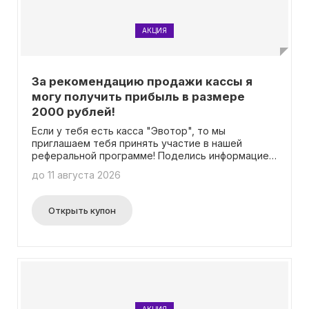
АКЦИЯ
За рекомендацию продажи кассы я
могу получить прибыль в размере
2000 рублей!
Если у тебя есть касса "Эвотор", то мы
приглашаем тебя принять участие в нашей
реферальной программе! Поделись информацией
о кассе с твоими друзьями, знакомыми и
до 11 августа 2026
коллегами, и за каждый проданный аппарат ты
получишь 2000 рублей! Промокод вводить не
нужно.
Открыть купон