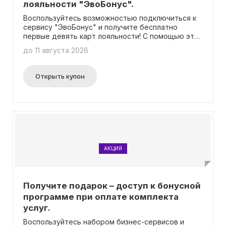
лояльности "ЭвоБонус".
Воспользуйтесь возможностью подключиться к
сервису "ЭвоБонус" и получите бесплатно
первые девять карт лояльности! С помощью этой
скидочной и бонусной программы вы сможете
до 11 августа 2026
привлечь новых постоянных покупателей и
значительно увеличить свою прибыль. При этом
не требуется ввод промокода.
Открыть купон
АКЦИЯ
Получите подарок – доступ к бонусной
программе при оплате комплекта
услуг.
Воспользуйтесь набором бизнес-сервисов и