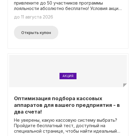
привлеките до 50 участников программы
лояльности абсолютно бесплатно! Условия акции
действуют не на все пакеты. Информацию можно
до 11 августа 2026
найти на странице специального предложения.
Для участия в акции необходимо вводить
промокод.
Открыть купон
АКЦИЯ
Оптимизация подбора кассовых
аппаратов для вашего предприятия - в
два счета!
Не уверены, какую кассовую систему выбрать?
Пройдите бесплатный тест, доступный на
специальной странице, чтобы найти идеальный