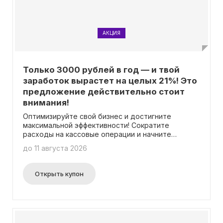
АКЦИЯ
Только 3000 рублей в год — и твой
заработок вырастет на целых 21%! Это
предложение действительно стоит
внимания!
Оптимизируйте свой бизнес и достигните
максимальной эффективности! Сократите
расходы на кассовые операции и начните
получать на 21% больше прибыли уже в первые 3
до 11 августа 2026
месяца, подключив тариф «Стандарт» всего за
3000 рублей. Теперь вы можете принимать
безналичные платежи с комиссией всего 0,4%
Открыть купон
через СБП и экономить до 36 000 рублей в год
на бумажной ленте благодаря электронным
чекам. Узнайте подробности –