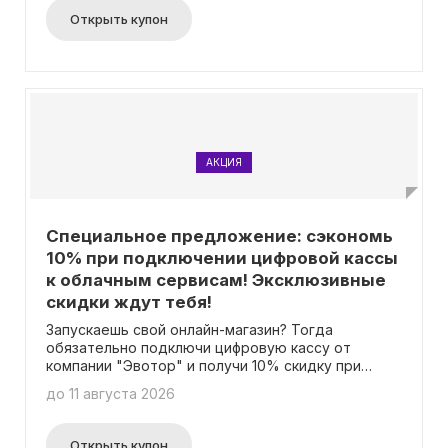
Открыть купон
АКЦИЯ
Специальное предложение: сэкономь
10% при подключении цифровой кассы
к облачным сервисам! Эксклюзивные
скидки ждут тебя!
Запускаешь свой онлайн-магазин? Тогда
обязательно подключи цифровую кассу от
компании "Эвотор" и получи 10% скидку при
оплате за год заранее! Всю информацию о
до 11 августа 2026
данном предложении ты сможешь найти на
странице акции. Не нужно использовать
промокод для этого.
Открыть купон