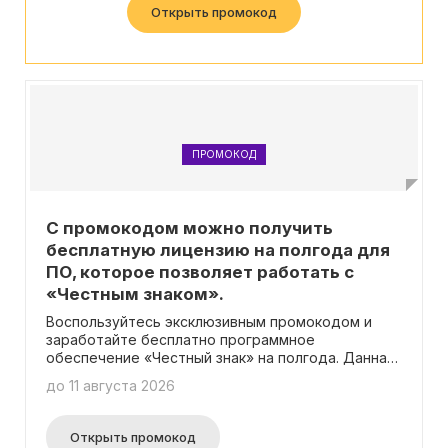
Открыть промокод
ПРОМОКОД
С промокодом можно получить
бесплатную лицензию на полгода для
ПО, которое позволяет работать с
«Честным знаком».
Воспользуйтесь эксклюзивным промокодом и
заработайте бесплатно программное
обеспечение «Честный знак» на полгода. Данная
акция доступна только для владельцев
до 11 августа 2026
кассового аппарата «Эвотор 6», который
идеально подходит для работы с
маркированными товарами. Пользуйтесь этим
Открыть промокод
уникальным предложением и получите все