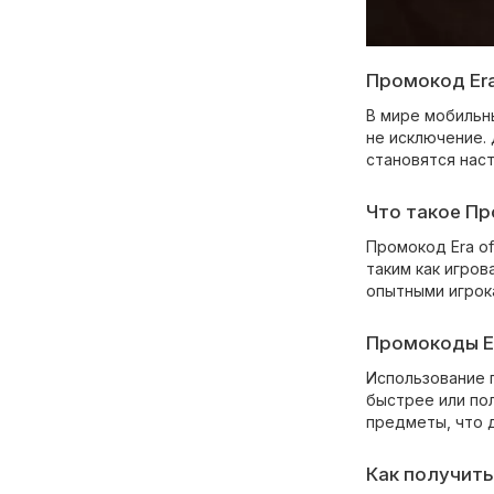
Промокод Era 
В мире мобильны
не исключение. 
становятся нас
Что такое Про
Промокод Era of
таким как игров
опытными игрок
Промокоды Er
Использование п
быстрее или по
предметы, что 
Как получить 