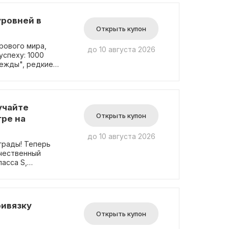
уровней в
Открыть купон
рового мира,
до 10 августа 2026
успеху: 1000
дежды", редкие
, уважаемый и
овое кольцо.
омокода. Так что
иям!
учайте
Открыть купон
гре на
до 10 августа 2026
грады! Теперь
ичественный
асса S,
рный Посредник"
мокодов не
ривязку
Открыть купон