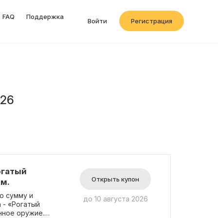
FAQ
Поддержка
Войти
Регистрация
026
огатый
Открыть купон
м.
ю сумму и
до 10 августа 2026
 - «Рогатый
нное оружие.