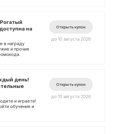
е требуется ввод
«Рогатый
Открыть купон
доступна на
до 10 августа 2026
е в награду
ужие и прочие
ромокода.
ждый день!
Открыть купон
ительные
до 10 августа 2026
одите и играете!
ойти обучение и