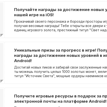
Получайте награды за достижение новых 
нашей игре на iOS!
Прокачивай своего персонажа и борозди просторы иг
получая весомые награды! Тебе открыты все двери к 
единиц игрового золота, престижный титул "Свет на
ордеры наемнического класса S, ценные 300 рубинов
уникальный титул "Голубь мира" и впечатляющее прав
Для получения этих привилегий не требуется ввод пр
вперед, к новым горизонтам и богатым вознагражден
Уникальные призы за прогресс в игре! Пол
награды за достижение новых уровней в и
Android!
Достигай новых пиков и забирай свои заслуженные на
ты можешь получить целых 1000 золотых монет, вел
титул "Источник Света", мощные ордеры наемников кл
необыкновенные 300 рубинов, престижный титул "Ми
и роскошное правительственное кольцо. Никаких про
нужно - все это уже ждет тебя!
Получите игровые ресурсы в подарок за п
электронной почты на платформе Android!