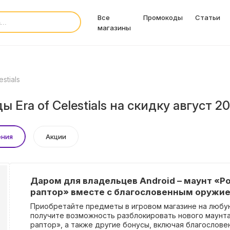
Все
Промокоды
Статьи
магазины
estials
 Era of Celestials на скидку август 2
ения
Акции
Даром для владельцев Android – маунт «Р
раптор» вместе с благословенным оружие
Приобретайте предметы в игровом магазине на любу
получите возможность разблокировать нового маунта
раптор», а также другие бонусы, включая благослове