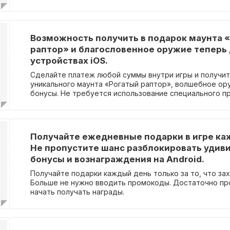
Важно отметить, что для получения этих подарков н
специального промокода.
Возможность получить в подарок маунта 
раптор» и благословенное оружие теперь 
устройствах iOS.
Сделайте платеж любой суммы внутри игры и получит
уникального маунта «Рогатый раптор», волшебное ор
бонусы. Не требуется использование специального п
Получайте ежедневные подарки в игре ка
Не пропустите шанс разблокировать удив
бонусы и вознаграждения на Android.
Получайте подарки каждый день только за то, что зах
Больше не нужно вводить промокоды. Достаточно пр
начать получать награды.