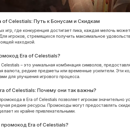
of Celestials: Путь к Бонусам и Скидкам
х игр, где конкуренция достигает пика, каждая мелочь может 
Для игроков, стремящихся получить максимальное удовольстви
тоящей находкой.
мокод Era of Celestials?
 Celestials – это уникальная комбинация символов, предоста
ая валюта, редкие предметы или временные усилители. Эти ко
ами для улучшения игрового процесса.
a of Celestials: Почему они так важны?
ромокода в Era of Celestials позволяет игрокам значительно 
лучая редкие ресурсы. Промокоды могут предоставлять скидки
делает их крайне привлекательными.
промокод Era of Celestials?