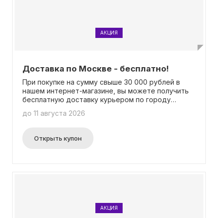
АКЦИЯ
Доставка по Москве - бесплатно!
При покупке на сумму свыше 30 000 рублей в
нашем интернет-магазине, вы можете получить
бесплатную доставку курьером по городу
Москве! Это отличная возможность сэкономить
до 11 августа 2026
на доставке и получить свои покупки прямо
домой. Для получения подробной информации об
акции, пожалуйста, посетите соответствующую
Открыть купон
страницу нашего сайта. И самое лучшее -
промокод вводить не нужно! Просто сделайте
заказ на необходимую сумму и наш курьер
доставит его вам бесплатно.
АКЦИЯ