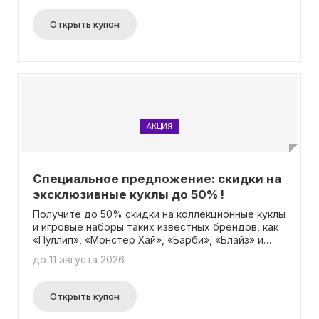
предложением.
Открыть купон
АКЦИЯ
Специальное предложение: скидки на
эксклюзивные куклы до 50% !
Получите до 50% скидки на коллекционные куклы
и игровые наборы таких известных брендов, как
«Пуллип», «Монстер Хай», «Барби», «Блайз» и
«Эвер Афтер Хай». Теперь вы можете
до 11 августа 2026
сэкономить при покупке этих эксклюзивных
товаров без необходимости вводить промокод.
Гарантированная высокая уникальность и
Открыть купон
качество - вот что вы получите приобретая наши
товары. Не упустите свой шанс сэкономить и