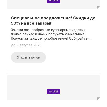
АКЦИЯ
Специальное предложение! Скидки до
50% на все заказы!
Закажи разнообразные кулинарные изделия
прямо сейчас и начни получать уникальные
бонусы за каждое приобретение! Собирайте
накопительные баллы, которые в дальнейшем
до 9 августа 2026
можно будет использовать для оплаты до
половины стоимости следующих заказов.
Подробности об этой удивительной бонусной
Открыть купон
программе доступны на нашем официальном
сайте в специальном разделе. Замечательно, что
вам не придется пользоваться промокодом для
активации скидки.
АКЦИЯ