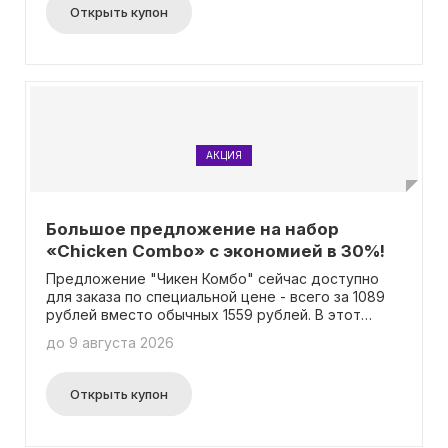
«Честер» (30 см), а также 1,5 литра морса. И
Открыть купон
самое лучшее — вам не нужно вводить промокод
для получения скидки!
АКЦИЯ
Большое предложение на набор
«Chicken Combo» с экономией в 30%!
Предложение "Чикен Комбо" сейчас доступно
для заказа по специальной цене - всего за 1089
рублей вместо обычных 1559 рублей. В этот
комбо входят две аппетитные пиццы - "Чикен
до 9 августа 2026
Чиз" и "Чикен Бекон" (30 см каждая). Скидка 30%
уже применена к цене, поэтому вам не нужно
вводить промокод для получения выгоды. Не
Открыть купон
упустите возможность попробовать это вкусное
сочетание со скидкой!