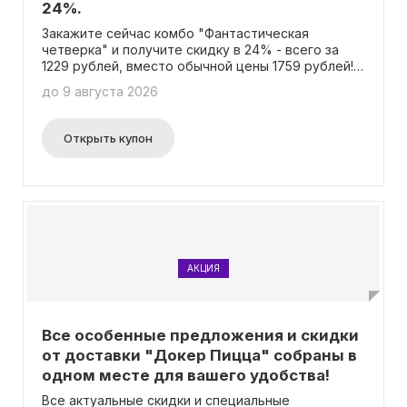
24%.
Закажите сейчас комбо "Фантастическая
четверка" и получите скидку в 24% - всего за
1229 рублей, вместо обычной цены 1759 рублей! В
состав комбо входят 4 пиццы: "Мексиканская",
до 9 августа 2026
"Пепперони", "Ветчирелла" и "Чикен Ранч". Вы не
нуждаетесь в промокоде, чтобы
воспользоваться этим предложением.
Открыть купон
АКЦИЯ
Все особенные предложения и скидки
от доставки "Докер Пицца" собраны в
одном месте для вашего удобства!
Все актуальные скидки и специальные