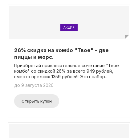
АКЦИЯ
26% скидка на комбо "Твое" - две
пиццы и морс.
Приобретай привлекательное сочетание "Твоё
комбо" со скидкой 26% за всего 949 рублей,
вместо прежних 1359 рублей! Этот набор
включает в себя лакомые пиццы "Дон Бекон" и
до 9 августа 2026
"Сырная" (размером 30 см) вместе с
освежающим морсом объемом 500 мл.
Применение специального промокода не
Открыть купон
требуется.