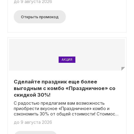
до 9 августа 2026
Ранч" диаметром 30 см! Пожалуйста, обратите
внимание, что минимальная сумма заказа должна
составлять 500 рублей. Это предложение не
Открыть промокод
может быть использовано совместно с другими
акциями.
АКЦИЯ
Сделайте праздник еще более
выгодным с комбо «Праздничное» со
скидкой 30%!
С радостью предлагаем вам возможность
приобрести вкусное «Праздничное» комбо и
сэкономить 30% от общей стоимости! Стоимость
всего комплекта составляет 1759 рублей вместо
до 9 августа 2026
2509 рублей! В рамках этого предложения вы
получите пиццы «Крутой замес», «Терияки» и