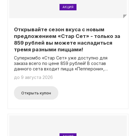
АКЦИЯ
Открывайте сезон вкуса с новым
предложением «Стар Сет» - только за
859 рублей вы можете насладиться
тремя разными пиццами!
Суперкомбо «Стар Сет» уже доступно для
заказа всего по цене 859 рублей! В состав
данного сета входит пицца «Пепперони»,
«Ветчирелла» и «Сырная» диаметром 25 см.
до 9 августа 2026
Никаких промокодов для получения этого
предложения не требуется.
Открыть купон