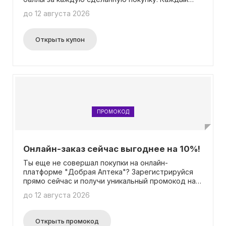
бонусный балл составляет один рубль.
до 12 августа 2026
Собранные баллы могут быть использованы для
покрытия до половины стоимости будущих
заказов. Более подробную информацию можно
Открыть купон
найти на странице, посвященной бонусной
программе. Помимо этого, промокод не
требуется для участия.
ПРОМОКОД
Онлайн-заказ сейчас выгоднее на 10%!
Ты еще не совершал покупки на онлайн-
платформе "Добрая Аптека"? Зарегистрируйся
прямо сейчас и получи уникальный промокод на
10% скидку для своего первого заказа!
до 12 августа 2026
Подробную информацию об этой акции ты
сможешь найти на специальной странице.
Открыть промокод