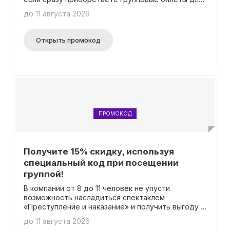
4-7 человек. При оформлении заказа не забудьте
до 11 августа 2026
указать промокод. Пожалуйста, имейте в виду,
что скидка не распространяется на VIP-билеты.
Открыть промокод
ПРОМОКОД
Получите 15% скидку, используя
специальный код при посещении
группой!
В компании от 8 до 11 человек не упусти
возможность насладиться спектаклем
«Преступление и наказание» и получить выгоду с
скидкой 15% на покупку билетов с промокодом!
до 11 августа 2026
Необходимо лишь собрать друзей и