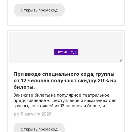
родственников вместе, чтобы отправиться в эту
захватывающую постановку. Учтите, что скидка
Открыть промокод
не распространяется на VIP-билеты. Не упустите
возможность насладиться театральным
произведением в приятной компании и получить
выгоду от нашего предложения!
ПРОМОКОД
При вводе специального кода, группы
от 12 человек получают скидку 20% на
билеты.
Закажите билеты на популярное театральное
представление «Преступление и наказание» для
группы, состоящей из 12 человек и более, и
воспользуйтесь уникальным промокодом, чтобы
до 11 августа 2026
сэкономить целых 20% от стоимости билетов!
Это отличная возможность получить выгодную
цену на посещение этого захватывающего
Открыть промокод