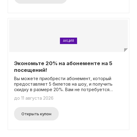
спектакля! Учтите, что скидка не
распространяется на VIP-билеты. Не упустите
шанс проникнуться непревзойденной
атмосферой старинного произведения!
АКЦИЯ
Экономьте 20% на абонементе на 5
посещений!
Вы можете приобрести абонемент, который
предоставляет 5 билетов на шоу, и получить
скидку в размере 20%. Вам не потребуется
вводить промокод для этого.
до 11 августа 2026
Открыть купон