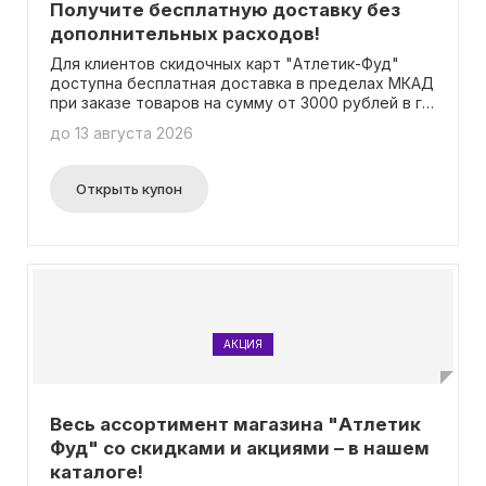
Получите бесплатную доставку без
дополнительных расходов!
Для клиентов скидочных карт "Атлетик-Фуд"
доступна бесплатная доставка в пределах МКАД
при заказе товаров на сумму от 3000 рублей в г.
Москве. Чтобы воспользоваться этим
до 13 августа 2026
привилегией, достаточно иметь скидочную
карту. Промокод не требуется. Более
подробные условия доставки можно найти на
Открыть купон
нашем сайте.
АКЦИЯ
Весь ассортимент магазина "Атлетик
Фуд" со скидками и акциями – в нашем
каталоге!