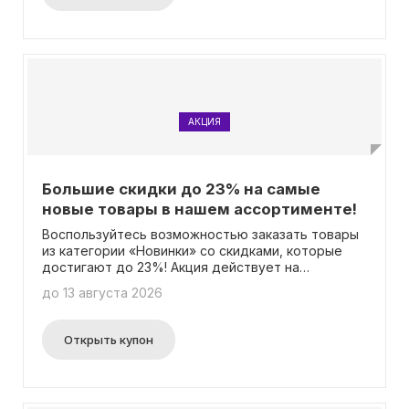
АКЦИЯ
Большие скидки до 23% на самые
новые товары в нашем ассортименте!
Воспользуйтесь возможностью заказать товары
из категории «Новинки» со скидками, которые
достигают до 23%! Акция действует на
определенные товары, которые выбраны
до 13 августа 2026
специально для Вас. Вам не потребуется
вводить промокод, просто выберите
интересующие Вас товары и оцените выгоду от
Открыть купон
сниженных цен.