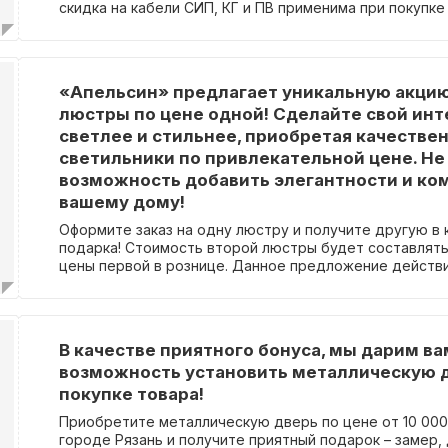
скидка на кабели СИП, КГ и ПВ применима при покупке
Промокод не требуется для получения скидки.
«Апельсин» предлагает уникальную акцию
люстры по цене одной! Сделайте свой ин
светлее и стильнее, приобретая качестве
светильники по привлекательной цене. Не
возможность добавить элегантности и ко
вашему дому!
Оформите заказ на одну люстру и получите другую в 
подарка! Стоимость второй люстры будет составлять
цены первой в рознице. Данное предложение действ
для определенных моделей, которые указаны в специ
Вам не требуется вводить промокод для участия в ак
В качестве приятного бонуса, мы дарим ва
возможность установить металлическую 
покупке товара!
Приобретите металлическую дверь по цене от 10 000
городе Рязань и получите приятный подарок – замер, 