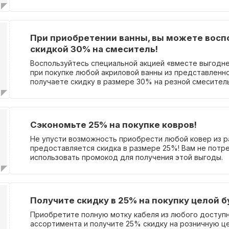
товары в нашем ассортименте. Вам не нужно вводить
получения скидки.
При приобретении ванны, вы можете восп
скидкой 30% на смеситель!
Воспользуйтесь специальной акцией «вместе выгодне
при покупке любой акриловой ванны из представленно
получаете скидку в размере 30% на резной смесител
предложение действительно на смесители из ограни
товара. Важно отметить, что для получения скидки н
промокода.
Сэкономьте 25% на покупке ковров!
Не упусти возможность приобрести любой ковер из р
предоставляется скидка в размере 25%! Вам не потр
использовать промокод для получения этой выгоды.
Получите скидку в 25% на покупку целой б
Приобретите полную мотку кабеля из любого доступ
ассортимента и получите 25% скидку на розничную це