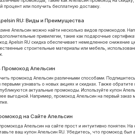
азличные промокоды, такие как Апельсин промокод на скидку
й процент или получить бесплатную доставку.
elsin RU: Виды и Преимущества
азине Апельсин можно найти несколько видов промокодов. Нап
дополнительные привилегии, такие как подарочные сертификат
код Apelsin RU скидка обеспечивает немедленное снижение це
чественные строительные материалы или мебель, использован
к.
ь Промокод Апельсин
чить промокод Апельсин различными способами. Подпишитесь
 первыми узнавать о новых акциях и скидках. Также обратите
 публикуются актуальные промокоды. Используйте купон Апель
лее выгодной. Например, промокод Апельсин на первый заказ
пке.
ромокод на Сайте Апельсин
промокода Апельсин на сайте прост и интуитивно понятен. На
тавьте ваш купон Апельсин RU. Убедитесь, что промокод был 