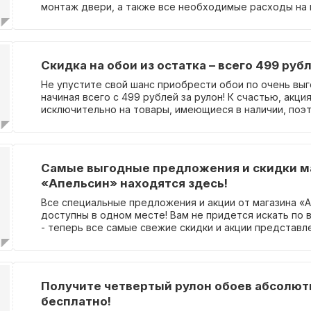
монтаж двери, а также все необходимые расходы на 
включены в стоимость. Возможно оформление кредит
покупки. Акция действительна только в г. Рязани. Для
подробной информации посетите страницу акции. Пр
требуется.
Скидка на обои из остатка – всего 499 руб
Не упустите свой шанс приобрести обои по очень вы
начиная всего с 499 рублей за рулон! К счастью, акци
исключительно на товары, имеющиеся в наличии, поэт
отличная возможность выбрать именно то, что вам ну
необходимости ввода промокода, вы сможете сэкон
значительную сумму денег при покупке обоев. Но не 
поторопиться, так как предложение ограничено!
Самые выгодные предложения и скидки м
«Апельсин» находятся здесь!
Все специальные предложения и акции от магазина «
доступны в одном месте! Вам не придется искать по 
- теперь все самые свежие скидки и акции представл
каталоге. Мы регулярно обновляем информацию, поэт
будете в курсе последних предложений. Это означает
больше не нужно вводить промокоды - все скидки и а
автоматически применяются при покупке. Это эконом
Получите четвертый рулон обоев абсолют
упрощает процесс покупки. Так что выбирайте то, что
бесплатно!
наслаждайтесь экономией в магазине «Апельсин»!