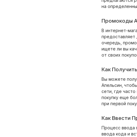
предлагаются р
на определенны
Промокоды Ap
В интернет-маг
предоставляет 
очередь, промо
ищете ли вы ка
от своих покупо
Как Получит
Вы можете полу
Апельсин, чтобы
сети, где часто
покупку еще бо
при первой поку
Как Ввести П
Процесс ввода 
ввода кода и вс