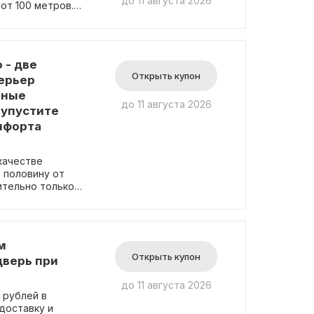
до 11 августа 2026
 от 100 метров.
 - две
Открыть купон
терьер
нные
до 11 августа 2026
 упустите
мфорта
качестве
 половину от
ительно только
альном разделе.
ции.
м
Открыть купон
дверь при
до 11 августа 2026
 рублей в
доставку и