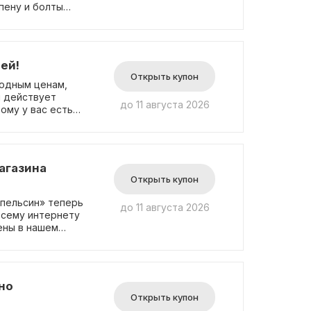
пену и болты
а для удобства
 получения
омокод не
лей!
Открыть купон
годным ценам,
я действует
до 11 августа 2026
ому у вас есть
жно. Без
омить
забудьте
агазина
Открыть купон
Апельсин» теперь
до 11 августа 2026
всему интернету
ены в нашем
ому вы всегда
, что вам
кции
ит ваше время и
но
 вам нравится, и
Открыть купон