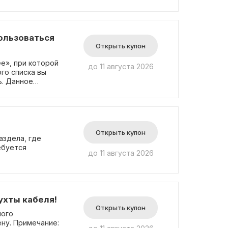
 промокод для
ользоваться
Открыть купон
е», при которой
до 11 августа 2026
го списка вы
ь. Данное
ченной партии
е требуется ввод
Открыть купон
аздела, где
ебуется
до 11 августа 2026
ухты кабеля!
Открыть купон
ного
ну. Примечание: