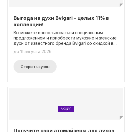
Выгода на духи Bvlgari - целых 11% в
коллекции!
Вы можете воспользоваться специальным
предложением и приобрести мужские и женские
духи от известного бренда Bvlgari со скидкой в
11%. Вам необходимо всего лишь добавить
до 11 августа 2026
товары в корзину, и скидка будет автоматически
применена, без необходимости вводить
промокод. Таким образом, вы можете
Открыть купон
насладиться ароматами высочайшего качества
по более привлекательной цене.
АКЦИЯ
Получите свои атомайзеры для духов