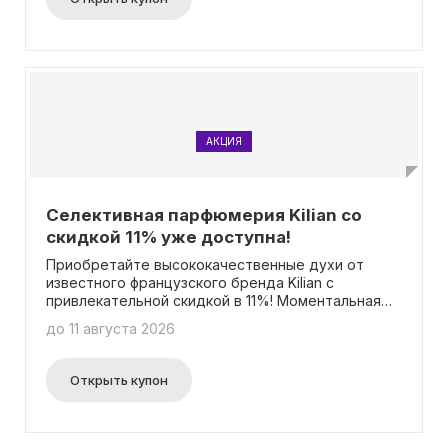
АКЦИЯ
Селективная парфюмерия Kilian со
скидкой 11% уже доступна!
Приобретайте высококачественные духи от
известного французского бренда Kilian с
привлекательной скидкой в 11%! Моментальная
скидка будет учтена в цене каждого товара. Вам
до 11 августа 2026
не потребуется вводить промокод для
использования данного предложения.
Открыть купон