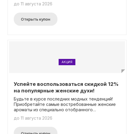
промокода, чтобы воспользоваться этим
до 11 августа 2026
предложением.
Открыть купон
АКЦИЯ
Успейте воспользоваться скидкой 12%
на популярные женские духи!
Будьте в курсе последних модных тенденций!
Приобретайте самые востребованные женские
ароматы из специально отобранного
ассортимента с выгодой в 12%! Скидка
до 11 августа 2026
автоматически отображается на странице
каждого товара, поэтому нет необходимости
использовать промокод.
Открыть купон