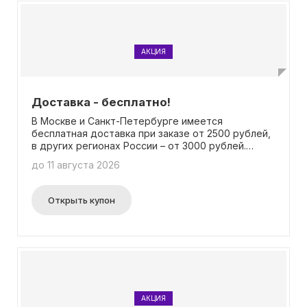
АКЦИЯ
Доставка - бесплатно!
В Москве и Санкт-Петербурге имеется
бесплатная доставка при заказе от 2500 рублей,
в других регионах России – от 3000 рублей.
Однако, минимальная сумма заказа может
до 11 августа 2026
изменяться в зависимости от выбранного
способа доставки. Дополнительную информацию
можно найти на официальном веб-сайте. В
Открыть купон
данной акции применение промокода не
требуется.
АКЦИЯ