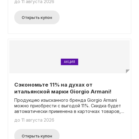
до 11 августа 2026
вводить промокод.
Открыть купон
АКЦИЯ
Сэкономьте 11% на духах от
итальянской марки Giorgio Armani!
Продукцию изысканного бренда Giorgio Armani
можно приобрести с выгодой 11%. Скидка будет
автоматически применена в карточках товаров,
поэтому необходимости вводить промокод нет.
до 11 августа 2026
Не упустите возможность заказать элегантную
парфюмерию Giorgio Armani по более выгодной
цене!
Открыть купон