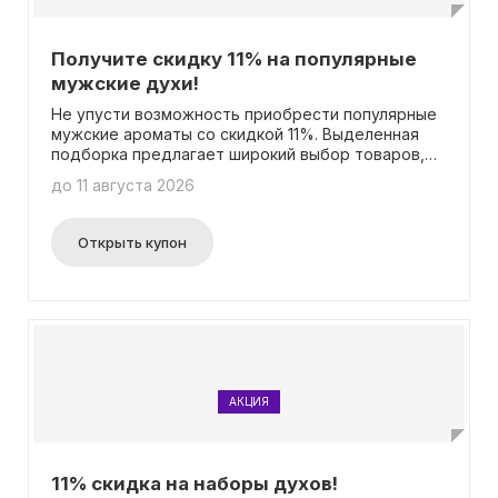
Получите скидку 11% на популярные
мужские духи!
Не упусти возможность приобрести популярные
мужские ароматы со скидкой 11%. Выделенная
подборка предлагает широкий выбор товаров,
которые подчеркнут ваш стиль и
до 11 августа 2026
индивидуальность. Скидка будет автоматически
отображена в карточках товаров, поэтому нет
необходимости вводить промокод. Это отличная
Открыть купон
возможность сэкономить и получить
качественный парфюм по выгодной цене. Спеши
воспользоваться акцией, количество товаров
ограничено!
АКЦИЯ
11% скидка на наборы духов!