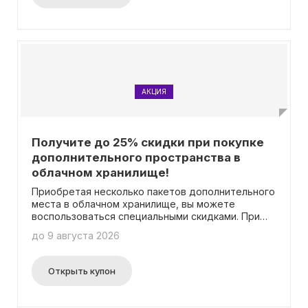
предоставляется 15% скидка. Весь процесс
автоматизирован: скидки применяются в корзине.
Таким образом, для получения скидки не
требуется ввод промокода.
АКЦИЯ
Получите до 25% скидки при покупке
дополнительного пространства в
облачном хранилище!
Приобретая несколько пакетов дополнительного
места в облачном хранилище, вы можете
воспользоваться специальными скидками. При
покупке от 5 до 9 пакетов предоставляется
до 9 августа 2026
скидка в размере 10%, а при покупке 10 пакетов и
больше – цена снижается на 25%. Более
подробную информацию о данной акции можно
Открыть купон
найти на специальной странице. При этом
применение промокода не требуется.