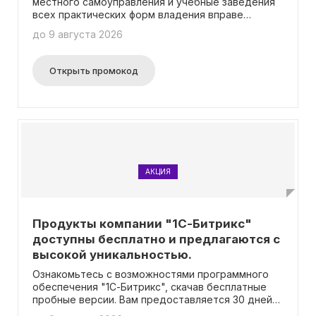
местного самоуправления и учебные заведения
всех практических форм владения вправе
воспользоваться особой возможностью
до 9 августа 2026
приобрести определенные программные
продукты "1С-Битрикс" по уникально выгодным
условиям со сниженной стоимостью на 15%.
Открыть промокод
Более подробные сведения можно найти на
странице с предложением по акции.
АКЦИЯ
Продукты компании "1С-Битрикс"
доступны бесплатно и предлагаются с
высокой уникальностью.
Ознакомьтесь с возможностями программного
обеспечения "1С-Битрикс", скачав бесплатные
пробные версии. Вам предоставляется 30 дней
для оценки функционала продукта на практике.