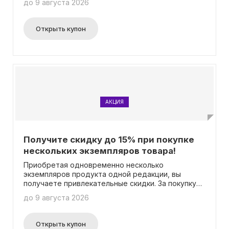
до 9 августа 2026
Дополнительную информацию можно найти на
официальном сайте. Важно отметить, что вам не
потребуется ввод промокода для активации
Открыть купон
пробной версии.
АКЦИЯ
Получите скидку до 15% при покупке
нескольких экземпляров товара!
Приобретая одновременно несколько
экземпляров продукта одной редакции, вы
получаете привлекательные скидки. За покупку
от 2 до 4 копий, вы получаете скидку 5%. Если
до 9 августа 2026
вам понадобится от 5 до 9 копий, то вы уже
можете рассчитывать на скидку в 10%. И
наконец, при покупке от 10 и более копий, вам
Открыть купон