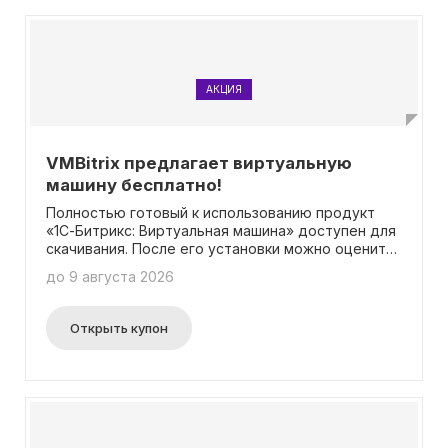
АКЦИЯ
VMBitrix предлагает виртуальную
машину бесплатно!
Полностью готовый к использованию продукт
«1С-Битрикс: Виртуальная машина» доступен для
скачивания. После его установки можно оценить,
насколько эффективно функционируют продукты
до 9 августа 2026
«1С-Битрикс» на предварительно настроенном
виртуальном сервере BitrixVM. Вся подробная
информация о данном решении представлена на
Открыть купон
официальном сайте. Применение промокода не
требуется.