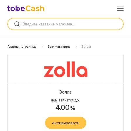
Главная страница
Все магазины
Золла
Золла
ВАМ ВЕРНЕТСЯ ДО:
4.00
%
Активировать