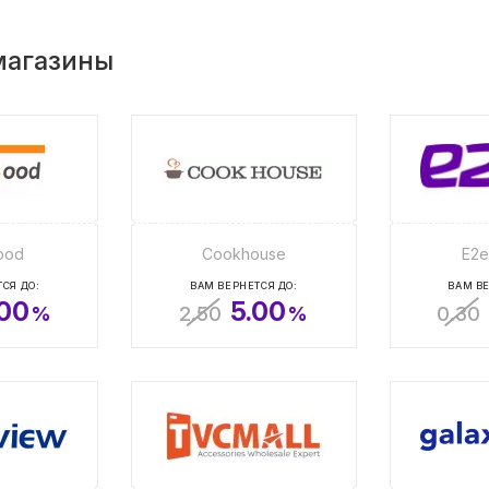
магазины
ood
Cookhouse
E2e
СЯ ДО:
ВАМ ВЕРНЕТСЯ ДО:
ВАМ ВЕ
.00
5.00
%
2.50
%
0.30