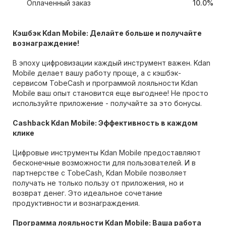
Оплаченный заказ
10.0%
Кэшбэк Kdan Mobile: Делайте больше и получайте
вознаграждение!
В эпоху цифровизации каждый инструмент важен. Kdan
Mobile делает вашу работу проще, а с кэшбэк-
сервисом TobeCash и программой лояльности Kdan
Mobile ваш опыт становится еще выгоднее! Не просто
используйте приложение - получайте за это бонусы.
Cashback Kdan Mobile: Эффективность в каждом
клике
Цифровые инструменты Kdan Mobile предоставляют
бесконечные возможности для пользователей. И в
партнерстве с TobeCash, Kdan Mobile позволяет
получать не только пользу от приложения, но и
возврат денег. Это идеальное сочетание
продуктивности и вознаграждения.
Программа лояльности Kdan Mobile: Ваша работа