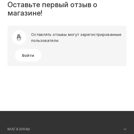
Оставьте первый отзыв о
магазине!
Оставлять отзывы могут зарегистрированные
пользователи.
Войти
МАГАЗИНЫ