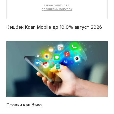
Ознакомиться с
правилами покупок
Кэшбэк Kdan Mobile до 10.0% август 2026
Ставки кэшбэка