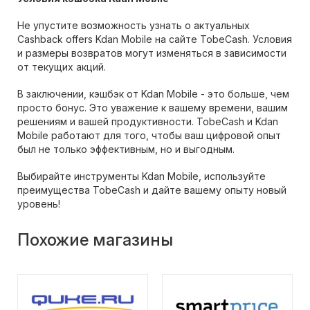
Не упустите возможность узнать о актуальных
Cashback offers Kdan Mobile на сайте TobeCash. Условия
и размеры возвратов могут изменяться в зависимости
от текущих акций.
В заключении, кэшбэк от Kdan Mobile - это больше, чем
просто бонус. Это уважение к вашему времени, вашим
решениям и вашей продуктивности. TobeCash и Kdan
Mobile работают для того, чтобы ваш цифровой опыт
был не только эффективным, но и выгодным.
Выбирайте инструменты Kdan Mobile, используйте
преимущества TobeCash и дайте вашему опыту новый
уровень!
Похожие магазины