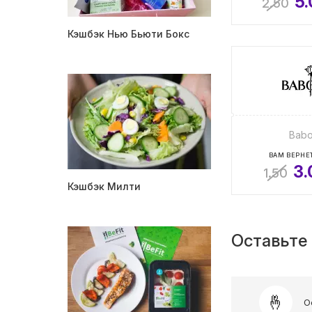
5
2.50
Кэшбэк Нью Бьюти Бокс
Babo
ВАМ ВЕРНЕТ
3.
1.50
Кэшбэк Милти
Оставьте 
О