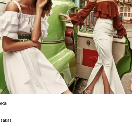
эка
заказ