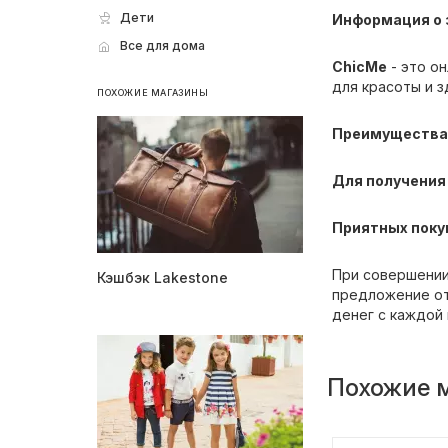
Дети
Информация о з
Все для дома
ChicMe
- это о
для красоты и з
ПОХОЖИЕ МАГАЗИНЫ
Преимущества 
Для получения 
Приятных поку
При совершении
Кэшбэк Lakestone
предложение от
денег с каждой 
Похожие 