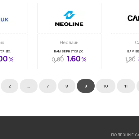
ик
Неолайн
C
СЯ ДО:
ВАМ ВЕРНЕТСЯ ДО:
ВАМ ВЕ
.00
1.60
%
0.80
%
1.50
2
...
7
8
9
10
11
ПОЛЕЗНЫЕ С